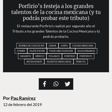
Porfirio’s festeja a los grandes
talentos de la cocina mexicana (y tu
podrás probar este tributo)
El restaurante Porfirio's realizó por segundo año el
Tributo a los grandes Talentos de la Cocina Mexicana y tú
podrás probarlo.
BOMBA DE CHOCOLATE
CENAR
CHEFS
COCINA MEXICANA
COMER
FILETE PIPIÁN
FOOD AND PLEASURE
HUACHINANGO
MASARYK
MÉXICO
POLANCO
PORFIRIO
PORFIRIO'S
RESTAURANTE
TALENTOS MEXICANOS
TRIBUTO
Por
Pau Ramírez
12 de febrero del 2019