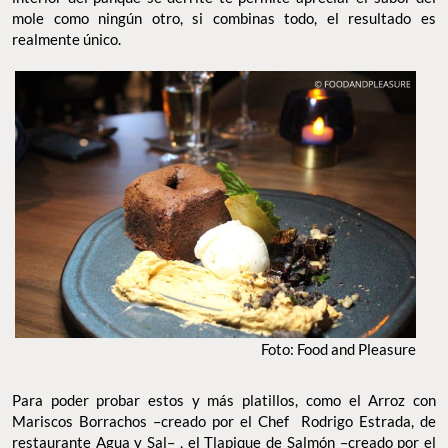
Foto: Food and Pleasure
Para poder probar estos y más platillos, como el Arroz con
Mariscos Borrachos –creado por el Chef Rodrigo Estrada, de
restaurante Agua y Sal– , el Tlapique de Salmón –creado por el
Chef Tonatiuh Cuevas, del restaurante Zanaya– y los Tacos de
Costilla Cargada –creado por el Chef Alfredo Reyeros, del
restaurante Beef Bar en Camino Real–, puedes reservar desde la
página de Porfirio’s y serás parte de una experiencia culinaria