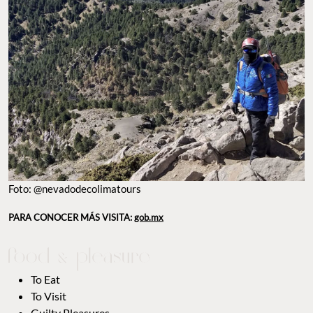
Foto: @nevadodecolimatours
PARA CONOCER MÁS VISITA:
gob.mx
To Eat
To Visit
Guilty Pleasures