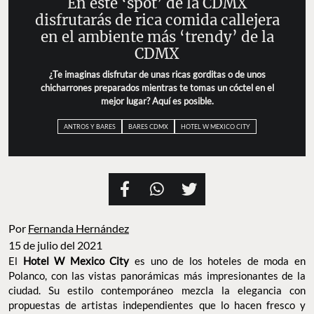
En este ‘spot’ de la CDMX
disfrutarás de rica comida callejera
en el ambiente más ‘trendy’ de la
CDMX
¿Te imaginas disfrutar de unas ricas gorditas o de unos
chicharrones preparados mientras te tomas un cóctel en el
mejor lugar? Aquí es posible.
ANTROS Y BARES
BARES CDMX
HOTEL W MEXICO CITY
Por
Fernanda Hernández
15 de julio del 2021
El
Hotel W Mexico City
es uno de los hoteles de moda en
Polanco, con las vistas panorámicas más impresionantes de la
ciudad. Su estilo contemporáneo mezcla la elegancia con
propuestas de artistas independientes que lo hacen fresco y