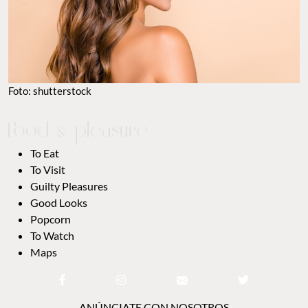
Foto: shutterstock
To Eat
To Visit
Guilty Pleasures
Good Looks
Popcorn
To Watch
Maps
ANÚNCIATE CON NOSOTROS