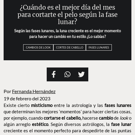
¿Cuándo es el mejor día del mes
para cortarte el pelo según la fase
lunar?
Según las fases lunares, la luna creciente es el mejor momento
para hacer un cambio en tu estilo ¿Lo sabías?
CAMBIOS DE LOOK
CORTES DE CABELLO
FASES LUNARES
Por
Fernanda Hernández
19 de febrero del 2023
Existe cierto
misticismo
entre la astrología y las
fases lunares
que determinan los mejores ‘momentos’ para hacer ciertas cosas,
por ejemplo, cuando
cortarse el cabello,
hacerse
cambio
de
look
o
algún arreglo
estético
. Según diversos astrólogos, la
fase lunar
creciente es el momento perfecto para despedirte de las puntas