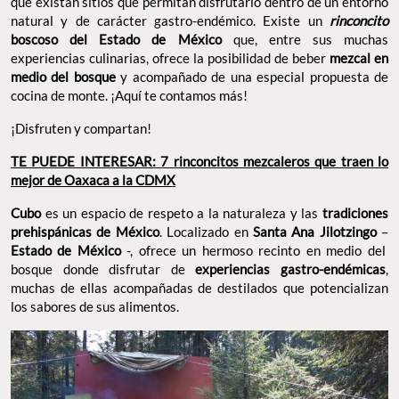
que existan sitios que permitan disfrutarlo dentro de un entorno
natural y de carácter gastro-endémico. Existe un
rinconcito
boscoso del Estado de México
que, entre sus muchas
experiencias culinarias, ofrece la posibilidad de beber
mezcal en
medio del bosque
y acompañado de una especial propuesta de
cocina de monte. ¡Aquí te contamos más!
¡Disfruten y compartan!
TE PUEDE INTERESAR: 7 rinconcitos mezcaleros que traen lo
mejor de Oaxaca a la CDMX
Cubo
es un espacio de respeto a la naturaleza y las
tradiciones
prehispánicas de México
. Localizado en
Santa Ana Jilotzingo
–
Estado de México
-, ofrece un hermoso recinto en medio del
bosque donde disfrutar de
experiencias gastro-endémicas
,
muchas de ellas acompañadas de destilados que potencializan
los sabores de sus alimentos.