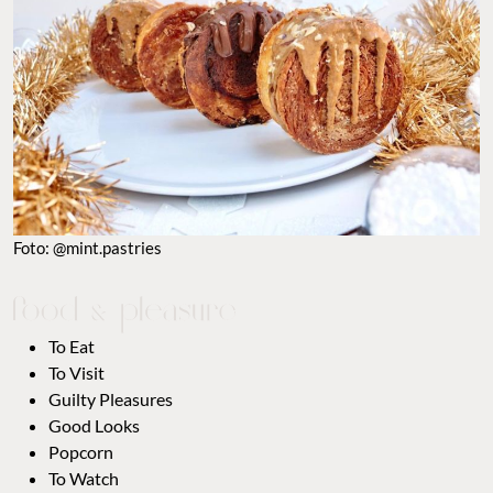
Foto: @mint.pastries
To Eat
To Visit
Guilty Pleasures
Good Looks
Popcorn
To Watch