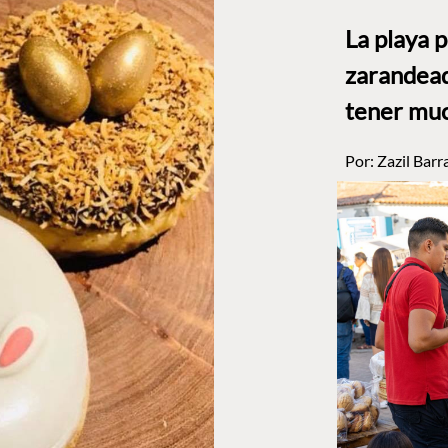
La playa 
zarandead
tener muc
Por:
Zazil Barr