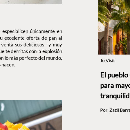
 especialicen únicamente en
 excelente oferta de pan al
 venta sus deliciosos –y muy
e te derritas con la explosión
on lo más perfecto del mundo,
To Visit
s hacen.
El pueblo
para mayo
tranquili
Por:
Zazil Barr