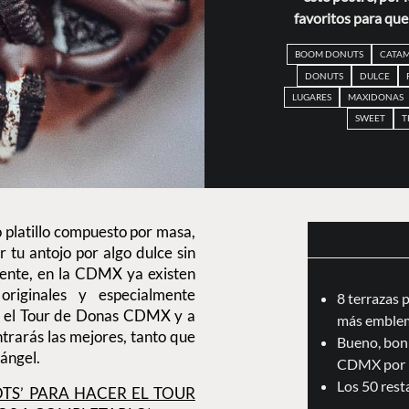
favoritos para qu
BOOM DONUTS
CATA
DONUTS
DULCE
LUGARES
MAXIDONAS
SWEET
T
o platillo compuesto por masa,
 tu antojo por algo dulce sin
ente, en la CDMX ya existen
originales y especialmente
8 terrazas 
 el el Tour de Donas CDMX y a
más emblem
trarás las mejores, tanto que
Bueno, boni
 ángel.
CDMX por 
Los 50 res
OTS’ PARA HACER EL TOUR