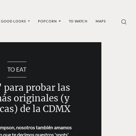
GOOD LOOKS
POPCORN
TO WATCH
MAPS
TO EAT
’ para probar las
ás originales (y
cas) de la CDMX
Simpson, nosotros también amamos
lo que te decimos nuestros 'spots'