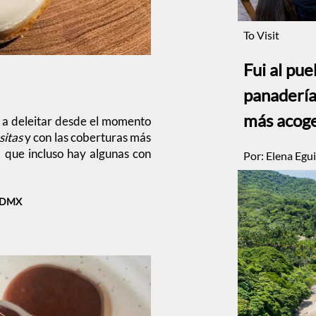
To Visit
Fui al pu
panadería
más acog
n a deleitar desde el momento
sitas
y con las coberturas más
 que incluso hay algunas con
Por:
Elena Egui
 CDMX