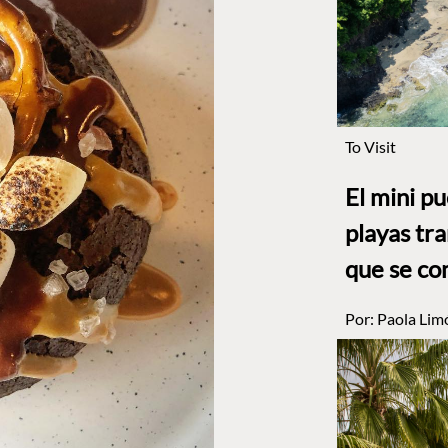
To Visit
El mini p
playas tr
que se co
Por:
Paola Lim