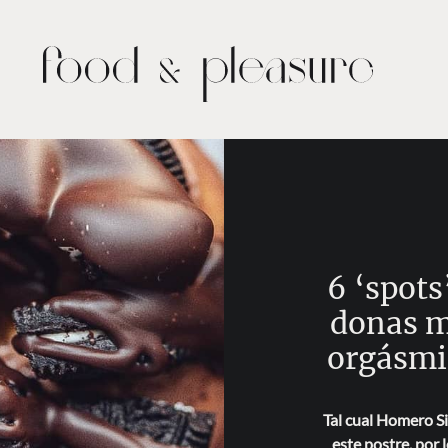
6 ‘spots
donas m
orgásmi
Tal cual Homero 
este postre, por 