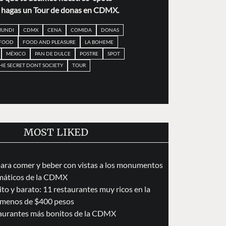
e hagas un Tour de donas en CDMX.
MUNDI
CDMX
CENA
COMIDA
DONAS
FOOD
FOOD AND PLEASURE
LA BOHEME
MÉXICO
PAN DE DULCE
POSTRE
SPOT
HE SECRET DONT SOCIETY
TOUR
MOST LIKED
para comer y beber con vistas a los monumentos
áticos de la CDMX
to y barato: 11 restaurantes muy ricos en la
menos de $400 pesos
taurantes más bonitos de la CDMX