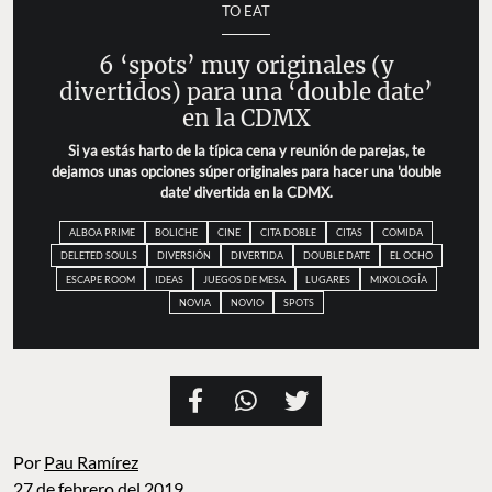
TO EAT
6 ‘spots’ muy originales (y
divertidos) para una ‘double date’
en la CDMX
Si ya estás harto de la típica cena y reunión de parejas, te
dejamos unas opciones súper originales para hacer una 'double
date' divertida en la CDMX.
ALBOA PRIME
BOLICHE
CINE
CITA DOBLE
CITAS
COMIDA
DELETED SOULS
DIVERSIÓN
DIVERTIDA
DOUBLE DATE
EL OCHO
ESCAPE ROOM
IDEAS
JUEGOS DE MESA
LUGARES
MIXOLOGÍA
NOVIA
NOVIO
SPOTS
Por
Pau Ramírez
27 de febrero del 2019