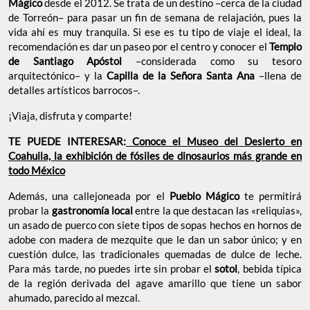
Mágico
desde el 2012. Se trata de un destino –cerca de la ciudad
de Torreón– para pasar un fin de semana de relajación, pues la
vida ahí es muy tranquila. Si ese es tu tipo de viaje el ideal, la
recomendación es dar un paseo por el centro y conocer el
Templo
de Santiago Apóstol
–considerada como su tesoro
arquitectónico– y la
Capilla de la Señora Santa Ana
–llena de
detalles artísticos barrocos–.
¡Viaja, disfruta y comparte!
TE PUEDE INTERESAR:
Conoce el Museo del Desierto en
Coahuila, la exhibición de fósiles de dinosaurios más grande en
todo México
Además, una callejoneada por el
Pueblo Mágico
te permitirá
probar la
gastronomía local
entre la que destacan las «reliquias»,
un asado de puerco con siete tipos de sopas hechos en hornos de
adobe con madera de mezquite que le dan un sabor único; y en
cuestión dulce, las tradicionales quemadas de dulce de leche.
Para más tarde, no puedes irte sin probar el
sotol
, bebida típica
de la región derivada del agave amarillo que tiene un sabor
ahumado, parecido al mezcal.