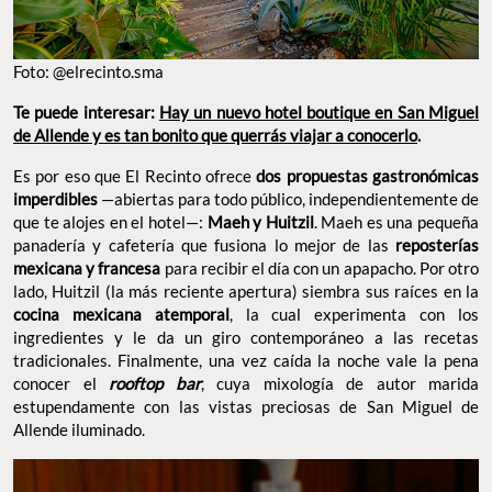
Foto: @elrecinto.sma
Te puede interesar:
Hay un nuevo hotel boutique en San Miguel
de Allende y es tan bonito que querrás viajar a conocerlo
.
Es por eso que El Recinto ofrece
dos propuestas gastronómicas
imperdibles
—abiertas para todo público, independientemente de
que te alojes en el hotel—:
Maeh y Huitzil
. Maeh es una pequeña
panadería y cafetería que fusiona lo mejor de las
reposterías
mexicana y francesa
para recibir el día con un apapacho. Por otro
lado, Huitzil (la más reciente apertura) siembra sus raíces en la
cocina mexicana atemporal
, la cual experimenta con los
ingredientes y le da un giro contemporáneo a las recetas
tradicionales. Finalmente, una vez caída la noche vale la pena
conocer el
rooftop bar
, cuya mixología de autor marida
estupendamente con las vistas preciosas de San Miguel de
Allende iluminado.