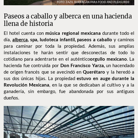
FOTO: ZAZIL BARRAGÁN PARA FOOD AND PLEASURE©
Paseos a caballo y alberca en una hacienda
llena de historia
El hotel cuenta con
música regional mexicana
durante todo el
día,
alberca
, spa, ludoteca infantil, paseos a caballo
y caminos
para caminar por toda la propiedad. Además, sus amplias
instalaciones te harán sentir que desconectas de todo lo
cotidiano para adentrarte en el auténtico
orgullo mexicano
. La
hacienda fue contruida por
Don Francisco Yarza,
un hacendado
de origen francés que se avecindó en
Querétaro
y la heredó a
sus dos únicas hijas. La propiedad
estuvo en auge durante la
Revolución Mexicana
, en la que se dedicaban al cultivo y a la
ganadería, sin embargo, fue abandonada por sus antiguos
dueños.