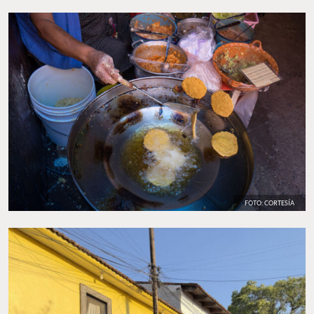
como
queso, chicharrón, barbacoa de borrego y mole.
Las hacen
a mano y las cocinan sobre un comal caliente. Además, mientras
estás por la zona, te recomendamos probar las
enchiladas
queretanas
bañadas en una rica salsa roja y rellenas de queso de
rancho. Y disfrutar de los diferentes
vinos y lácteos típicos
de la
región.
FOTO: CORTESÍA