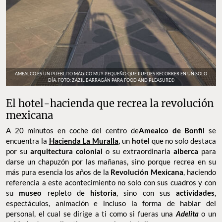
AMEALCO ES UN PUEBLITO MÁGICO MUY PEQUEÑO QUE PUEDES RECORRER EN UN SOLO
DÍA. FOTO: ZAZIL BARRAGÁN PARA FOOD AND PLEASURE©
El hotel-hacienda que recrea la revolución
mexicana
A 20 minutos en coche del centro de
Amealco de Bonfil
se
encuentra la
Hacienda La Muralla
,
un
hotel
que no solo destaca
por su
arquitectura colonial
o su extraordinaria
alberca
para
darse un chapuzón por las mañanas, sino porque recrea en su
más pura esencia los años de la
Revolución Mexicana
, haciendo
referencia a este acontecimiento no solo con sus cuadros y con
su
museo
repleto de
historia
, sino con sus
actividades
,
espectáculos, animación e incluso la forma de hablar del
personal, el cual se dirige a ti como si fueras una
Adelita
o un