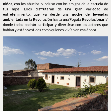
con la posibilidad de incluir tus tres comidas:
desayuno, comida
y cena en formato buffet
en el precio final de la reserva. El
ambiente es sumamente familiar, por lo que es
ideal para ir con
niños,
con los abuelos o incluso con los amigos de la escuela de
tus hijos. Ellos disfrutarán de una gran variedad de
entretenimiento, que va desde una
noche de leyendas
ambientada en la Revolución
hasta una
‘Fogata Revolucionaria’
donde todos podrán participar y divertirse con los actores que
hablan y están vestidos como quienes vivían en esa época.