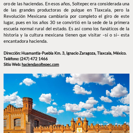
y disfrutar de días increíbles. Cada una de sus habitaciones
posee características únicas que te harán sentir en la época de
oro de las haciendas. En esos años, Soltepec era considerada una
de las grandes productoras de pulque en Tlaxcala, pero la
Revolución Mexicana cambiaría por completo el giro de este
lugar, pues en los años 30 se convirtió en la sede de la primera
escuela normal rural del estado. Es así como los fanáticos de la
historia y la cultura mexicana tienen que visitar –sí o sí– esta
encantadora hacienda.
Dirección: Huamantla-Puebla Km. 3, Ignacio
Zaragoza, Tlaxcala, México.
Teléfono: (247) 472 1466
Sitio Web:
haciendasoltepec.com