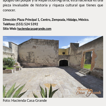
los dioses’, tengan lindas instalaciones para albergar bodas,
campamentos y otras celebraciones, Casa Grande es ideal. Con
más de 150 años de historia, en los que vivió momentos
importantes para el país como la Revolución Mexicana, el
apogeo del pulque y la Repartición Agraria, esta hacienda es una
pieza invaluable de historia y riqueza cultural que tienes que
conocer.
Dirección: Plaza Principal 1, Centro, Zempoala,
Hidalgo, México.
Teléfono: (555) 524 5392
Sitio Web:
haciendacasagrande.com