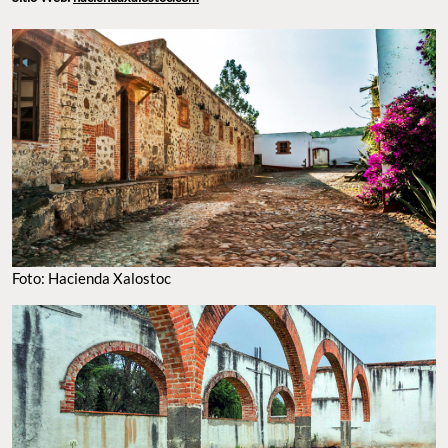
México.
Teléfono: (553) 973 3575
Sitio Web:
haciendaxalostoc.com
FOTO: HACIENDA XALOSTOC