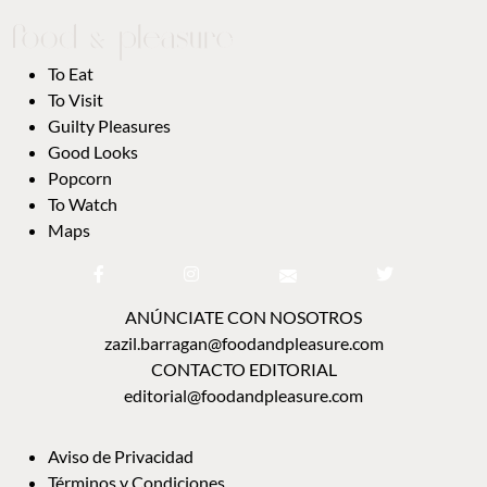
To Eat
To Visit
Guilty Pleasures
Good Looks
Popcorn
To Watch
Maps
ANÚNCIATE CON NOSOTROS
zazil.barragan@foodandpleasure.com
CONTACTO EDITORIAL
editorial@foodandpleasure.com
Aviso de Privacidad
Términos y Condiciones