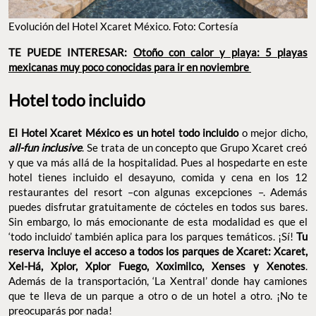
Evolución del Hotel Xcaret México. Foto: Cortesía
TE PUEDE INTERESAR:
Otoño con calor y playa: 5 playas
mexicanas muy poco conocidas para ir en noviembre
Hotel todo incluido
El Hotel Xcaret México es un hotel todo incluido
o mejor dicho,
all-fun inclusive
. Se trata de un concepto que Grupo Xcaret creó
y que va más allá de la hospitalidad. Pues al hospedarte en este
hotel tienes incluido el desayuno, comida y cena en los 12
restaurantes del resort –con algunas excepciones –. Además
puedes disfrutar gratuitamente de cócteles en todos sus bares.
Sin embargo, lo más emocionante de esta modalidad es que el
‘todo incluido’ también aplica para los parques temáticos. ¡Sí!
Tu
reserva incluye el acceso a todos los parques de Xcaret: Xcaret,
Xel-Há, Xplor, Xplor Fuego, Xoximilco, Xenses y Xenotes
.
Además de la transportación, ‘La Xentral’ donde hay camiones
que te lleva de un parque a otro o de un hotel a otro. ¡No te
preocuparás por nada!