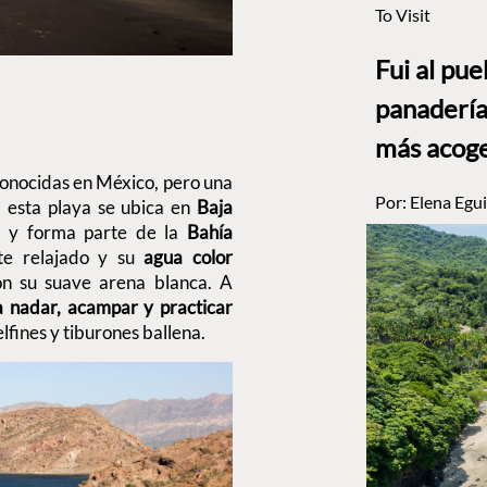
To Visit
Fui al pu
panadería
más acog
conocidas en México, pero una
Por:
Elena Egui
, esta playa se ubica en
Baja
a y forma parte de la
Bahía
nte relajado y su
agua color
on su suave arena blanca. A
a nadar, acampar y practicar
elfines y tiburones ballena.