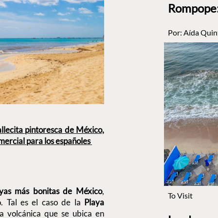
Rompope: 
Por:
Aída Quin
llecita pintoresca de México,
mercial para los españoles
ayas más bonitas de México
,
To Visit
. Tal es el caso de la
Playa
a volcánica que se ubica en