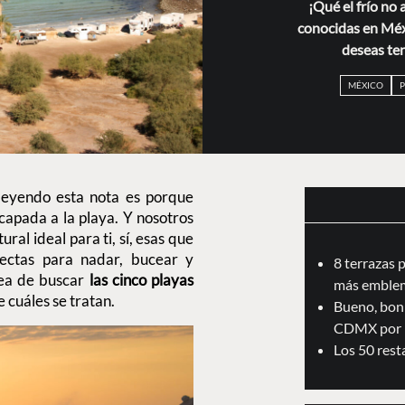
¡Qué el frío no 
conocidas en Méxi
deseas tene
MÉXICO
P
 leyendo esta nota es porque
apada a la playa. Y nosotros
al ideal para ti, sí, esas que
fectas para nadar, bucear y
8 terrazas 
area de buscar
las cinco playas
más emblem
e cuáles se tratan.
Bueno, boni
CDMX por 
Los 50 res