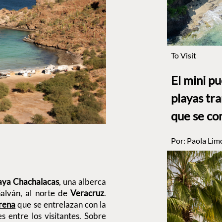
To Visit
El mini p
playas tr
que se co
Por:
Paola Lim
aya Chachalacas
, una alberca
alván, al norte de
Veracruz
.
rena
que se entrelazan con la
s entre los visitantes. Sobre