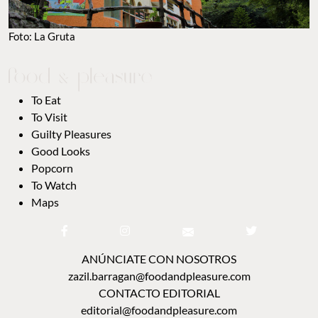
Foto: La Gruta
To Eat
To Visit
Guilty Pleasures
Good Looks
Popcorn
To Watch
Maps
ANÚNCIATE CON NOSOTROS
zazil.barragan@foodandpleasure.com
CONTACTO EDITORIAL
editorial@foodandpleasure.com