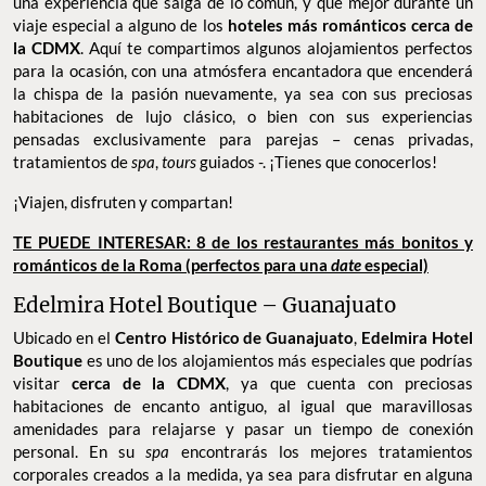
una experiencia que salga de lo común, y qué mejor durante un
viaje especial a alguno de los
hoteles más románticos cerca de
la CDMX
. Aquí te compartimos algunos alojamientos perfectos
para la ocasión, con una atmósfera encantadora que encenderá
la chispa de la pasión nuevamente, ya sea con sus preciosas
habitaciones de lujo clásico, o bien con sus experiencias
pensadas exclusivamente para parejas – cenas privadas,
tratamientos de
spa
,
tours
guiados -. ¡Tienes que conocerlos!
¡Viajen, disfruten y compartan!
TE PUEDE INTERESAR: 8 de los restaurantes más bonitos y
románticos de la Roma (perfectos para una
date
especial)
Edelmira Hotel Boutique – Guanajuato
Ubicado en el
Centro Histórico de Guanajuato
,
Edelmira Hotel
Boutique
es uno de los alojamientos más especiales que podrías
visitar
cerca de la CDMX
, ya que cuenta con preciosas
habitaciones de encanto antiguo, al igual que maravillosas
amenidades para relajarse y pasar un tiempo de conexión
personal. En su
spa
encontrarás los mejores tratamientos
corporales creados a la medida, ya sea para disfrutar en alguna