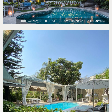
FOTO: LAS CASAS B+B BOUTIQUE HOTEL, SPA & RESTAURANTE EN CUERNAVACA