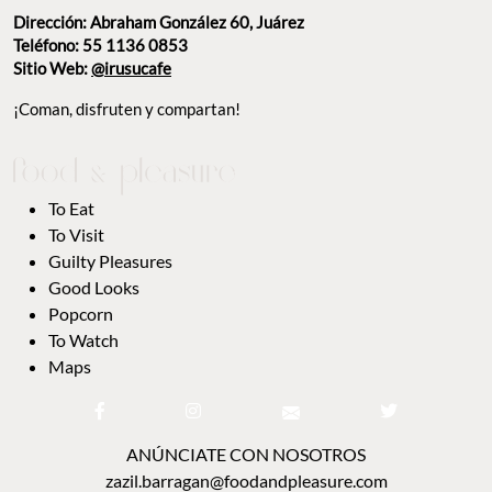
Dirección: Abraham González 60, Juárez
Teléfono: 55 1136 0853
Sitio Web:
@irusucafe
¡Coman, disfruten y compartan!
To Eat
To Visit
Guilty Pleasures
Good Looks
Popcorn
To Watch
Maps
ANÚNCIATE CON NOSOTROS
zazil.barragan@foodandpleasure.com