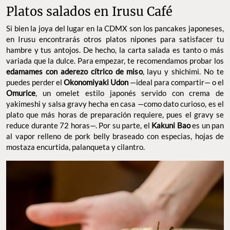
Platos salados en Irusu Café
Si bien la joya del lugar en la CDMX son los pancakes japoneses,
en Irusu encontrarás otros platos nipones para satisfacer tu
hambre y tus antojos. De hecho, la carta salada es tanto o más
variada que la dulce. Para empezar, te recomendamos probar los
edamames con aderezo cítrico de miso
, layu y shichimi. No te
puedes perder el
Okonomiyaki Udon
—ideal para compartir— o el
Omurice
, un omelet estilo japonés servido con crema de
yakimeshi y salsa gravy hecha en casa —como dato curioso, es el
plato que más horas de preparación requiere, pues el gravy se
reduce durante 72 horas—. Por su parte, el
Kakuni Bao
es un pan
al vapor relleno de pork belly braseado con especias, hojas de
mostaza encurtida, palanqueta y cilantro.