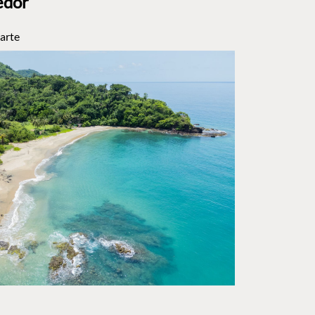
edor
arte