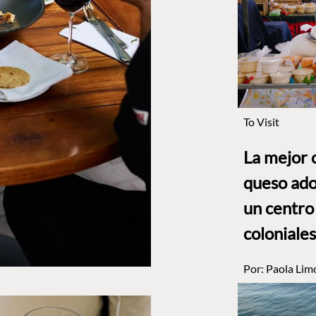
To Visit
La mejor 
queso ado
un centro
coloniales
Por:
Paola Lim