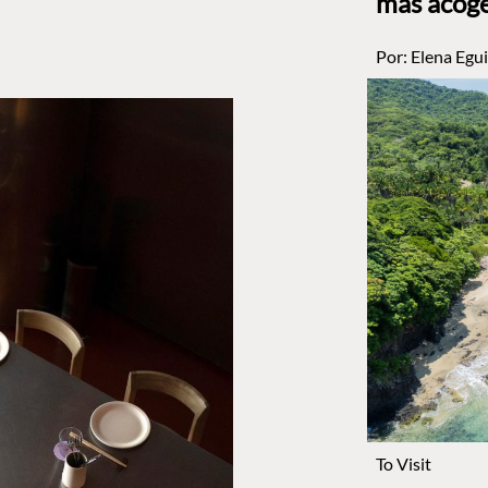
más acog
Por:
Elena Egui
To Visit