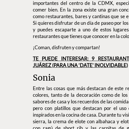
importantes del centro de la CDMX, espec
comer bien. En la zona existe una gran conc
como restaurantes, bares y cantinas que se e
Si quieres disfrutar de un día de paseo por los
y puedes escaparte a uno de estos lugares,
restaurantes que tienes que conocer en la col
¡Coman, disfruten y compartan!
TE PUEDE INTERESAR: 9 RESTAURAN
JUÁREZ (PARA UNA ‘DATE’ INOLVIDABLE)
Sonia
Entre las cosas que más destacan de este r
colores, tanto de la decoración como de los 
sabores de casa y los recuerdos de las comida
pero con platillos que destacan por el us
inspirados en la cocina de casa. Durante tu visi
sierra, la crema de elote con albahaca y elo
con ragú de short rib y las carnitas de 