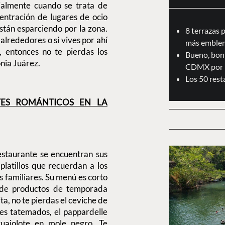
ialmente cuando se trata de
entración de lugares de ocio
stán esparciendo por la zona.
8 terrazas 
 alrededores o si vives por ahí
más emblem
 entonces no te pierdas los
Bueno, boni
onia Juárez.
CDMX por 
Los 50 res
TES ROMÁNTICOS EN LA
estaurante se encuentran sus
platillos que recuerdan a los
s familiares. Su menú es corto
o de productos de temporada
ta, no te pierdas el ceviche de
tes tatemados, el pappardelle
guajolote en mole negro. Te