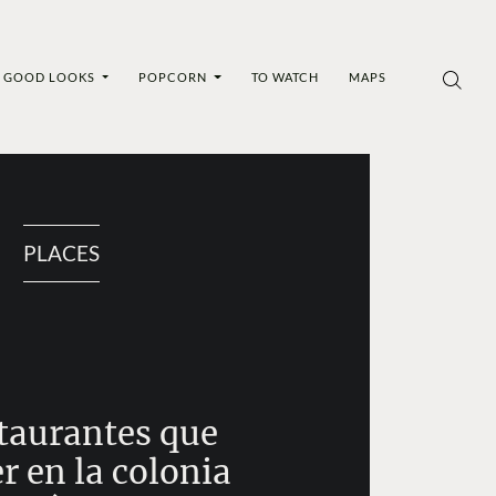
GOOD LOOKS
POPCORN
TO WATCH
MAPS
PLACES
staurantes que
r en la colonia