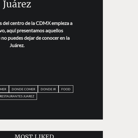
Juárez
as del centro de la CDMX empieza a
evo, aquí presentamos aquellos
 no puedes dejar de conocer en la
Juárez.
MER
DONDE COMER
DONDE IR
FOOD
RESTAURANTES JUAREZ
MOST LIKED