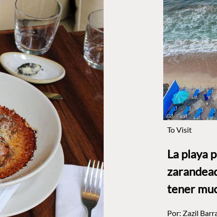
To Visit
La playa 
zarandead
tener muc
Por:
Zazil Barr