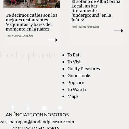
El sótano de Alba Cocina
Local, un bar
literalmente
‘underground’ en la
Te decimos cuáles son los
Juárez
mejores restaurantes,
‘esquinitas’ y bares del
Por:
Marina González
momento en la Juárez
Por:
Marina González
To Eat
To Visit
Guilty Pleasures
Good Looks
Popcorn
To Watch
Maps
ANÚNCIATE CON NOSOTROS
zazil.barragan@foodandpleasure.com
CONTACTO EDITORIAL