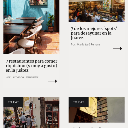
7 de los mejores ‘spots’
para desayunar en la
Juárez
Por:
María José Ferrant
7 restaurantes para comer
riquísimo (y muy a gusto)
en la Juárez
Por:
Fernanda Hernández
TO EAT
TO EAT