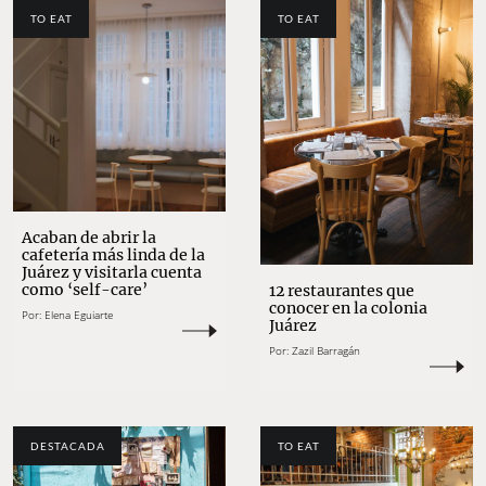
TO EAT
TO EAT
Acaban de abrir la
cafetería más linda de la
Juárez y visitarla cuenta
como ‘self-care’
12 restaurantes que
conocer en la colonia
Por:
Elena Eguiarte
Juárez
Por:
Zazil Barragán
DESTACADA
TO EAT