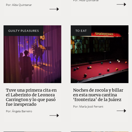
Por:
Aída Quintanar
Por:
Aída Quintanar
GUILTY PLEASURES
TO EAT
Tuve una primera cita en
Noches de rocola y billar
el Laberinto de Leonora
en esta nueva cantina
Carrington y lo que pasó
‘fronteriza’ de la Juárez
fue inesperado
Por:
María José Ferrant
Por:
Ángela Barreiro