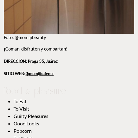
Foto: @momijibeauty
¡Coman, disfruten y compartan!
DIRECCIÓN: Praga 35, Juárez
SITIO WEB:
@momijicafemx
To Eat
To Visit
Guilty Pleasures
Good Looks
Popcorn