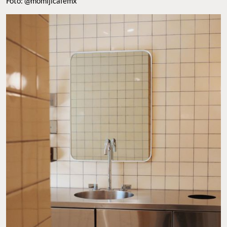
Foto: @momijicafemx