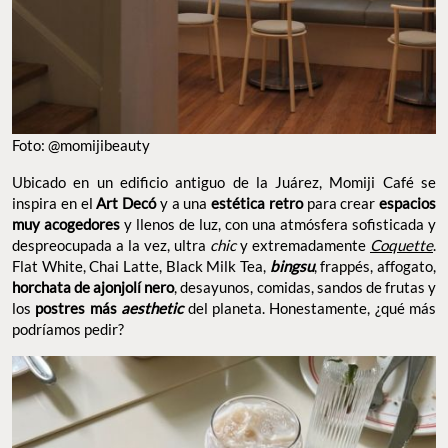
Foto: @momijibeauty
Ubicado en un edificio antiguo de la Juárez, Momiji Café se
inspira en el
Art Decó
y a una
estética retro
para crear
espacios
muy acogedores
y llenos de luz, con una atmósfera sofisticada y
despreocupada a la vez, ultra
chic
y extremadamente
Coquette
.
Flat White, Chai Latte, Black Milk Tea,
bingsu
, frappés, affogato,
horchata de ajonjolí nero
, desayunos, comidas, sandos de frutas y
los
postres más
aesthetic
del planeta. Honestamente, ¿qué más
podríamos pedir?