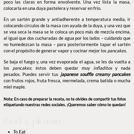
poco las claras en forma envolvente. Una vez lista la masa,
colocarla en una duya pastelera y reservar en frío.
En un sartén grande y antiadherente a temperatura media, ir
colocando círculos de la masa con ayuda de la duya, y una vez que
se vea seca la masa se le coloca un poco más de mezcla encima,
al igual que dos cucharadas de agua por los lados – cuidando que
no humedezcan la masa – para posteriormente tapar el sartén
con el propósito de generar vapor y cocinar mejor los
pancakes
.
Se baja el fuego y, una vez evaporada el agua, se les da vuelta a
los
pancakes
; éstos deben quedar muy
infladitos
y nada
pesados. Puedes servir tus
japanese souffle creamy pancakes
con frutos rojos, fruta fresca, mermelada, crema batida o mucha
miel maple.
Nota: En caso de preparar la receta, no te olvides de compartir tus fotos
etiquetando nuestras redes sociales. ¡Queremos saber cómo te quedan!
To Eat