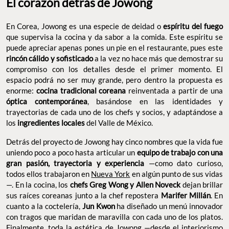
El corazón detrás de Jowong
En Corea, Jowong es una especie de deidad o
espíritu del
que supervisa la cocina y da sabor a la comida. Este
fuego
espíritu se puede apreciar apenas pones un pie en el
restaurante, pues este
a la vez no
rincón cálido y sofisticado
hace más que demostrar su compromiso con los detalles desde
el primer momento. El espacio podrá no ser muy grande, pero
dentro la propuesta es enorme:
cocina tradicional coreana
reinventada a partir de una
, basándose
óptica contemporánea
en las identidades y trayectorias de cada uno de los chefs y
socios, y adaptándose a los
del Valle de
ingredientes locales
México.
Detrás del proyecto de Jowong hay cinco nombres que la vida
fue uniendo poco a poco hasta articular un
equipo de trabajo
—como dato
con una gran pasión, trayectoria y experiencia
curioso, todos ellos trabajaron en
Nueva York
en algún punto de
sus vidas—. En la cocina, los
chefs Greg Wong y Allen
dejan brillar sus raíces coreanas junto a la chef
Noveck
repostera
. En cuanto a la coctelería,
Marifer Millán
Jun Kwon
ha diseñado un menú innovador con tragos que maridan de