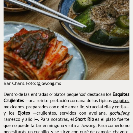
BAN CHANS. FOTO: @JOWONG.MX
Dentro de las entradas o ‘platos pequeños’ destacan los
—una reinterpretación coreana de los
Esquites Crujientes
típicos
esquites
mexicanos, preparados con elote amarillo,
stracciatella y cotija— y los
—crujientes, servidos con
Ejotes
avellana,
ramesco y alioli—. Para nosotras, el
gochujang
Short
es el plato fuerte que no puede faltar en ninguna visita a
Rib
Jowong. Para comerlo no necesitarás un cuchillo, y se sirve con
puré de camote, chayote, champiñones y coles de bruselas. Por