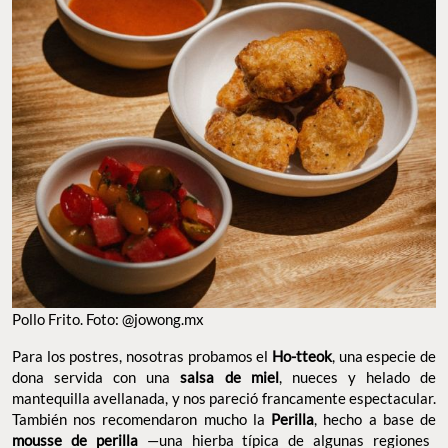
POLLO FRITO. FOTO: @JOWONG.MX
Para los postres, nosotras probamos el
, una especie
Ho-tteok
de dona servida con una
, nueces y helado de
salsa de miel
mantequilla avellanada, y nos pareció francamente espectacular.
También nos recomendaron mucho la
, hecho a base de
Perilla
—una hierba típica de algunas regiones
mousse de perilla
subtropicales de Asia—, helado de té de limón con perilla, fresas
pochadas y merengue. Aunque no pudimos probarlo, sin duda