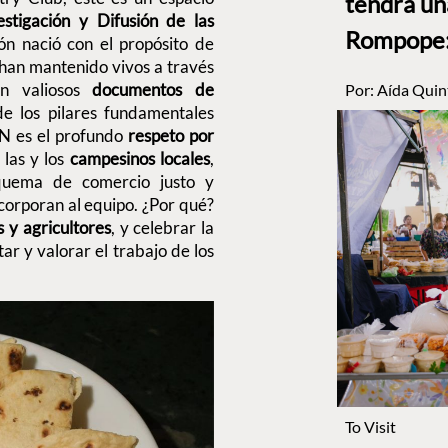
tendrá un
stigación y Difusión de las
Rompope: 
ción nació con el propósito de
 han mantenido vivos a través
en valiosos
documentos de
Por:
Aída Quin
de los pilares fundamentales
IN es el profundo
respeto por
 las y los
campesinos locales
,
quema de comercio justo y
corporan al equipo. ¿Por qué?
 y agricultores
, y celebrar la
r y valorar el trabajo de los
To Visit