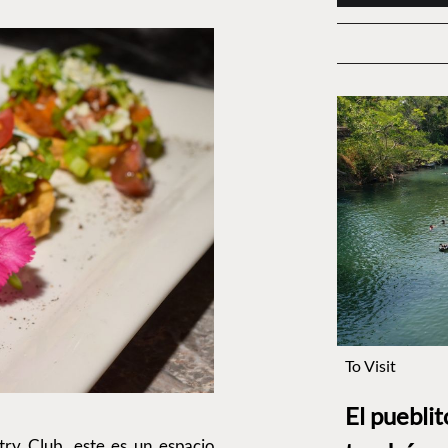
To Visit
El puebli
ry Club, este es un espacio