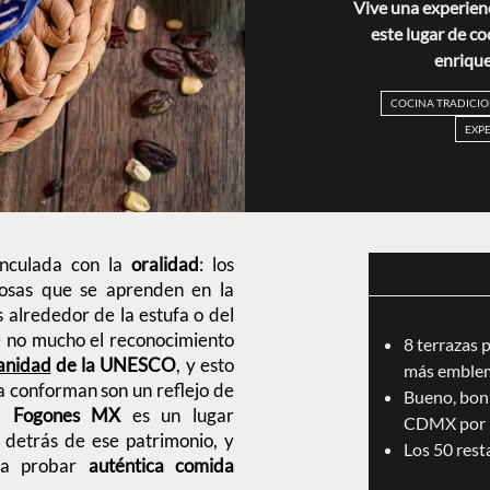
Vive una experien
este lugar de c
enrique
COCINA TRADICI
EXP
inculada con la
oralidad
: los
 cosas que se aprenden en la
 alrededor de la estufa o del
e no mucho el reconocimiento
8 terrazas 
anidad
de la UNESCO
, y esto
más emblem
a conforman son un reflejo de
Bueno, boni
.
Fogones MX
es un lugar
CDMX por 
 detrás de ese patrimonio, y
Los 50 res
ara probar
auténtica comida