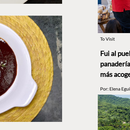
To Visit
Fui al pu
panadería
más acog
Por:
Elena Egui