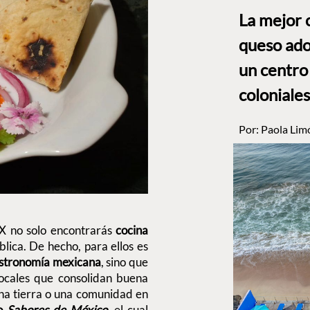
La mejor 
queso ado
un centro
coloniales
Por:
Paola Lim
X no solo encontrarás
cocina
lica. De hecho, para ellos es
astronomía mexicana
, sino que
locales que consolidan buena
una tierra o una comunidad en
ro
Sabores de México
, el cual