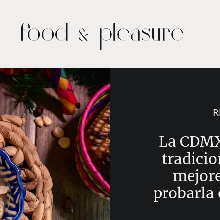
R
La CDMX
tradicio
mejore
probarla