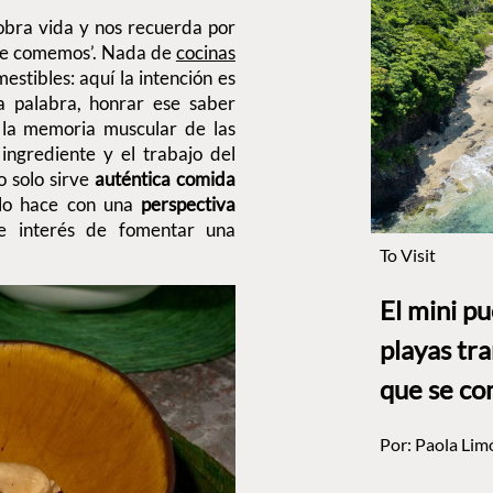
cobra vida y nos recuerda por
que comemos’. Nada de
cocinas
estibles: aquí la intención es
a palabra, honrar ese saber
 la memoria muscular de las
 ingrediente y el trabajo del
o solo sirve
auténtica comida
 lo hace con una
perspectiva
 interés de fomentar una
To Visit
El mini p
playas tr
que se co
Por:
Paola Lim