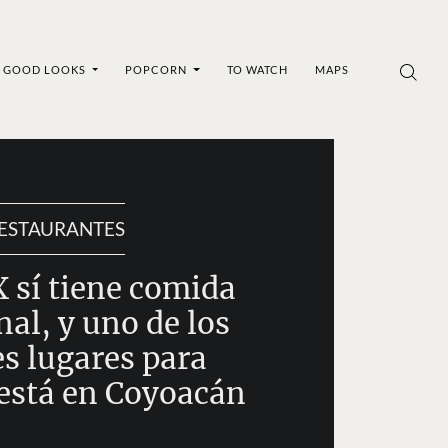
GOOD LOOKS
POPCORN
TO WATCH
MAPS
ESTAURANTES
 sí tiene comida
nal, y uno de los
s lugares para
 está en Coyoacán