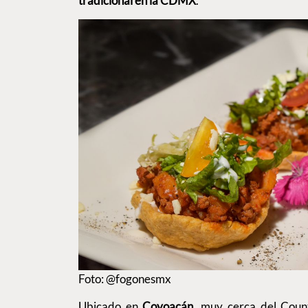
tradicional en la CDMX
.
Foto: @fogonesmx
Ubicado en
Coyoacán
, muy cerca del Count