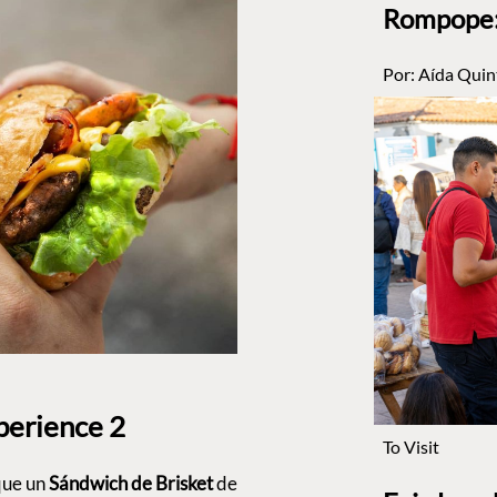
Rompope: 
Por:
Aída Quin
perience 2
To Visit
que un
Sándwich de Brisket
de