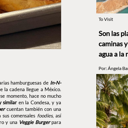
To Visit
Son las p
caminas y 
agua a la 
Por:
Ángela Ba
darias hamburguesas de
In-N-
ue la cadena llegue a México.
 ese momento, hace no mucho
 similar
en la Condesa, y ya
ner
cuentan también con una
a sus comensales
foodies
, así
ro y una
Veggie Burger
para