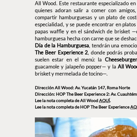
All Wood. Este restaurante especializado en
quienes adoran salir a comer con amigos,
compartir hamburguesas y un plato de costil
especialidad, y se puede encontrar en platos 
papas waffle y en el sándwich de brisket —
hamburguesa hecha con carne que se deshace 
Día de la Hamburguesa
, tendrán una emoci
The Beer Experience 2
, donde podrás prob
suelen estar en el menú: la
Cheeseburger
guacamole y jalapeño popper— y la
All Woo
brisket y mermelada de tocino—.
Dirección All Wood: Av. Yucatán 147, Roma Norte
Dirección: HOP The Beer Experience 2: Av. Cuauhtémo
Lee la nota completa de All Wood
AQUÍ
.
Lee la nota completa de HOP The Beer Experience
AQ