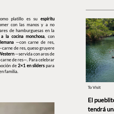
omo platillo es su
espíritu
comer con las manos y a no
gares de hamburguesas en la
 a la cocina monchosa
, con
lemana
—con carne de res,
carne de res, queso gruyere
Western
—servida con aros de
 carne de res—. Para celebrar
moción de
2×1 en sliders
para
en familia.
To Visit
El puebli
tendrá un