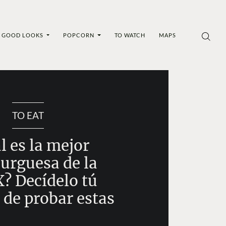
GOOD LOOKS
POPCORN
TO WATCH
MAPS
TO EAT
l es la mejor
rguesa de la
 Decídelo tú
 de probar estas