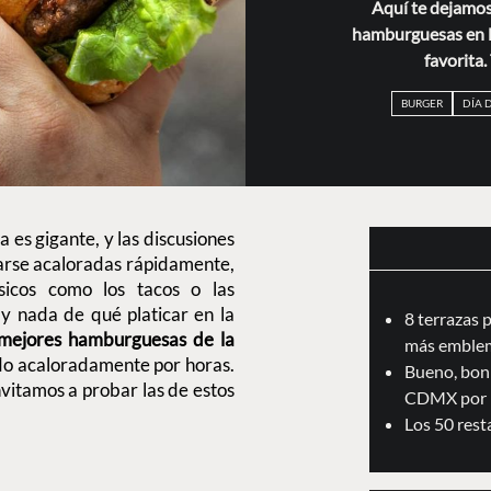
Aquí te dejamos
hamburguesas en l
favorita
BURGER
DÍA 
 es gigante, y las discusiones
narse acaloradas rápidamente,
sicos como los tacos o las
 nada de qué platicar en la
8 terrazas 
 mejores hamburguesas de la
más emblem
ndo acaloradamente por horas.
Bueno, boni
invitamos a probar las de estos
CDMX por 
Los 50 res