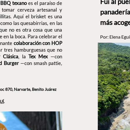
Fui al pu
BBQ texano
es el paraíso de
 tomar cerveza artesanal y
panadería
litas. Aquí el brisket es una
más acog
como las quesabirrias, en las
que no es otra cosa que una
en la boca. Para celebrar el
Por:
Elena Egui
onante
colaboración con HOP
ar tres hamburguesas que no
 Clásica
, la
Tex Mex
—con
d Burger
—con smash pattie,
c 870, Narvarte, Benito Juárez
UÍ
.