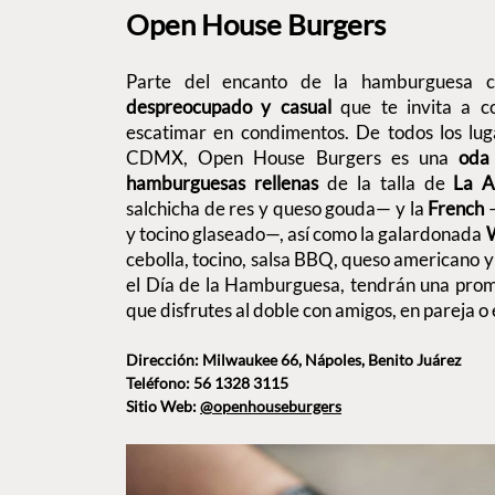
Open House Burgers
Parte del encanto de la hamburguesa c
despreocupado y casual
que te invita a 
escatimar en condimentos. De todos los lu
CDMX, Open House Burgers es una
oda
hamburguesas rellenas
de la talla de
La A
salchicha de res y queso gouda— y la
French
—
y tocino glaseado—, así como la galardonada
cebolla, tocino, salsa BBQ, queso americano y
el Día de la Hamburguesa, tendrán una pro
que disfrutes al doble con amigos, en pareja o 
Dirección: Milwaukee 66, Nápoles, Benito Juárez
Teléfono: 56 1328 3115
Sitio Web:
@openhouseburgers