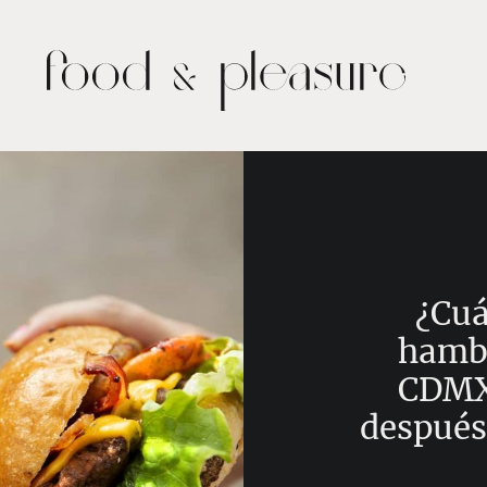
¿Cuá
hambu
CDMX?
después