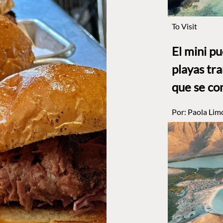
To Visit
El mini p
playas tr
que se co
Por:
Paola Lim