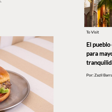
.
To Visit
El pueblo
para mayo
tranquili
Por:
Zazil Barr