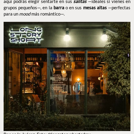
aquí podrás elegir sentarte en sus
salitas
—ideales si vienes en
grupos pequeños—, en la
barra
o en sus
mesas altas
—perfectas
para un
mood
más romántico—.