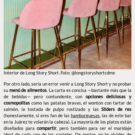
Interior de Long Story Short. Foto: @longstoryshortcdmx
Por otro lado, sería un error venir a Long Story Short y no probar
su
menú de alimentos
. La carta es concisa —bastante más que la
de bebidas— pero contundente, con
opciones deliciosas y
cosmopolitas
como las patatas bravas, el wonton con tartar de
salmón, la tostada de pulpo rostizado y las
Sliders de res
(honestamente, si eres fan de las
hamburguesas
, las de este bar
en la Juárez te volarán la cabeza). La mayoría de los platos están
diseñados para
compartir
, pero también para ser el maridaje
ideal de cada uno de los cocteles. De postre, no te olvides de