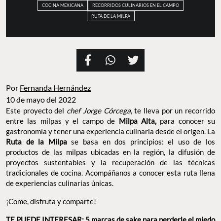
COCINA MEXICANA
RECORRIDOS CULINARIOS EN EL CAMPO
RUTA DE LA MILPA
Por
Fernanda Hernández
10 de mayo del 2022
Este proyecto del
chef Jorge Córcega
, te lleva por un recorrido
entre las milpas y el campo de
Milpa Alta,
para conocer su
gastronomía y tener una experiencia culinaria desde el origen. La
Ruta de la Milpa
se basa en dos principios: el uso de los
productos de las milpas ubicadas en la región, la difusión de
proyectos sustentables y la recuperación de las técnicas
tradicionales de cocina. Acompáñanos a conocer esta ruta llena
de experiencias culinarias únicas.
¡Come, disfruta y comparte!
TE PUEDE INTERESAR:
5 marcas de sake para perderle el miedo