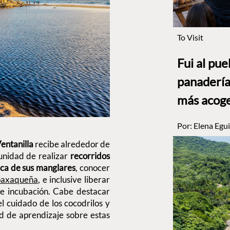
To Visit
Fui al pu
panadería
más acog
Por:
Elena Egui
entanilla
recibe alrededor de
unidad de realizar
recorridos
ca de sus manglares
, conocer
oaxaqueña
, e inclusive liberar
e incubación. Cabe destacar
l cuidado de los cocodrilos y
ad de aprendizaje sobre estas