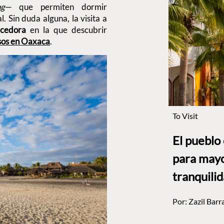
ng
— que permiten dormir
 Sin duda alguna, la visita a
ecedora
en la que descubrir
rsos en Oaxaca
.
To Visit
El pueblo
para mayo
tranquili
Por:
Zazil Barr