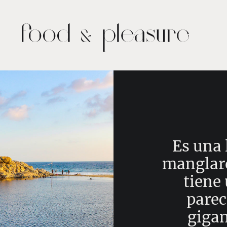
Es una 
manglare
tiene
parec
giga