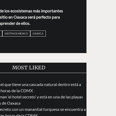
de los ecosistemas más importantes
 sitio en Oaxaca será perfecto para
aprender de ellos.
DESTINOS MEXICO
OAXACA
MOST LIKED
tel que tiene una cascada natural dentro está a
 horas de la CDMX
an ‘el hotel secreto’ y está en una de las playas
s de Oaxaca
secreto con un manantial turquesa se encuentra a
res horas de la CDMX