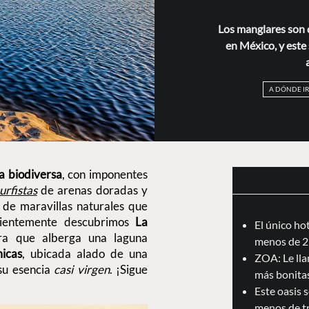
Los manglares son 
en México, y este
A DÓNDE IR
a biodiversa
, con imponentes
urfistas
de arenas doradas y
d de maravillas naturales que
ecientemente descubrimos
La
El único ho
ra que alberga una laguna
menos de 2
icas
, ubicada alado de una
ZOA: Le llam
 su esencia
casi virgen
. ¡Sigue
más bonita
Este oasis 
menos de t