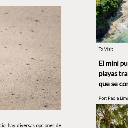
To Visit
El mini p
playas tr
que se co
Por:
Paola Lim
cio, hay diversas opciones de