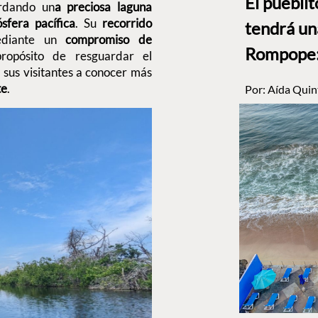
El puebli
ardando un
a preciosa laguna
sfera pacífica
. Su
recorrido
tendrá un
ediante un
compromiso de
Rompope: 
ropósito de resguardar el
a sus visitantes a conocer más
te
.
Por:
Aída Quin