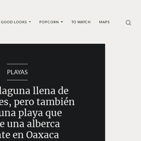
GOOD LOOKS
POPCORN
TO WATCH
MAPS
PLAYAS
laguna llena de
s, pero también
 una playa que
e una alberca
nte en Oaxaca