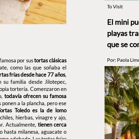
To Visit
El mini p
playas tr
que se co
Por:
Paola Lim
 famosa por sus
tortas clásicas
ate, como las que soñaba el
rtas frías desde hace 77 años
,
 su familia desde Jilotepec,
ropia tortería. Comenzaron en
,
todavía ofrecen su famosa
s ponen a la plancha, pero ese
Tortas Toledo es la de lomo
iles, hierbas, vinagre y ajo,
ar. Actualmente,
tienen cerca
lo hasta milanesa, aguacate o
lomo adobado. Las tortas frías