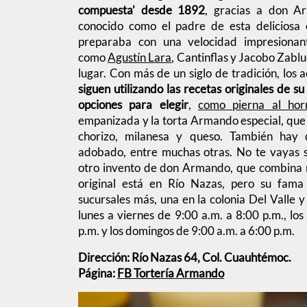
compuesta’ desde 1892
, gracias a don A
conocido como el padre de esta deliciosa c
preparaba con una velocidad impresionan
como
Agustín Lara
, Cantinflas y Jacobo Zabl
lugar. Con más de un siglo de tradición, los
siguen utilizando las recetas originales de s
opciones para elegir
,
como pierna al hor
empanizada y la torta Armando especial, que
chorizo, milanesa y queso. También hay d
adobado, entre muchas otras. No te vayas s
otro invento de don Armando, que combina na
original está en Río Nazas, pero su fama
sucursales más, una en la colonia Del Valle
lunes a viernes de 9:00 a.m. a 8:00 p.m., lo
p.m. y los domingos de 9:00 a.m. a 6:00 p.m.
Dirección: Río Nazas 64, Col. Cuauhtémoc.
Página:
FB Tortería Armando