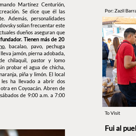
rmando Martínez Centurión,
Por:
Zazil Barr
reación. Se dice que él las
te. Además, personalidades
udovsky solían frecuentar este
 actuales dueños aseguran que
u fundador.
Tienen más de 20
no
, bacalao, pavo, pechuga
 lleva jamón, pierna adobada,
e chilaquil, pastor y lomo
in probar el agua de chicha,
ranja, piña y limón. El local
 les ha llevado a abrir dos
 y otra en Coyoacán. Abren de
s sábados de 9:00 a.m. a 7:00
To Visit
Fui al pu