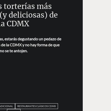
s torterías más
 (y deliciosas) de
la CDMX
tas, estarás degustando un pedazo de
ria de la CDMX y no hay forma de que
no se te antojen.
ADICIONAL
RESTAURANTES CLÁSICOS CDMX