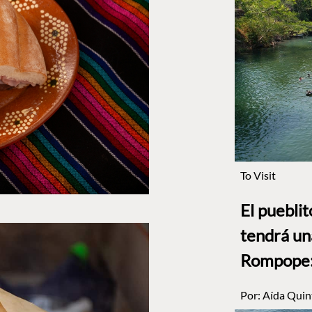
To Visit
El puebli
tendrá un
Rompope: 
Por:
Aída Quin