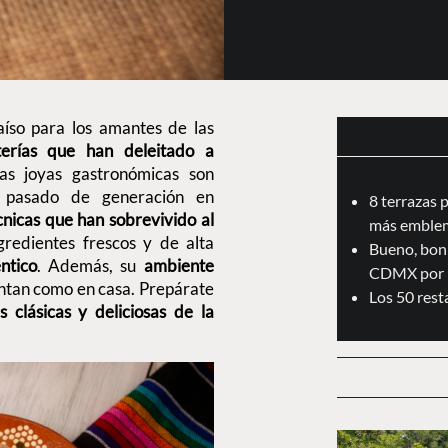
íso para los amantes de las
terías que han deleitado a
tas joyas gastronómicas son
 pasado de generación en
8 terrazas 
cnicas que han sobrevivido al
más emblem
gredientes frescos y de alta
Bueno, boni
ntico
. Además, su
ambiente
CDMX por 
ientan como en casa. Prepárate
Los 50 res
s clásicas y deliciosas de la