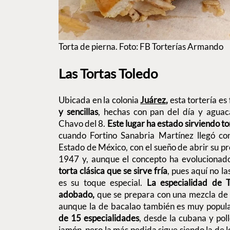
Torta de pierna. Foto: FB Torterías Armando
Las Tortas Toledo
Ubicada en la colonia
Juárez
,
esta tortería es
y sencillas
, hechas con pan del día y aguac
Chavo del 8.
Este lugar ha estado sirviendo to
cuando Fortino Sanabria Martínez llegó con
Estado de México, con el sueño de abrir su p
1947 y, aunque el concepto ha evolucionado
torta clásica que se sirve fría
, pues aquí no la
es su toque especial.
La especialidad de 
adobado,
que se prepara con una mezcla de ch
aunque la de bacalao también es muy popul
de 15 especialidades
, desde la cubana y pol
jamón, pero la más pedida sigue siendo la de 