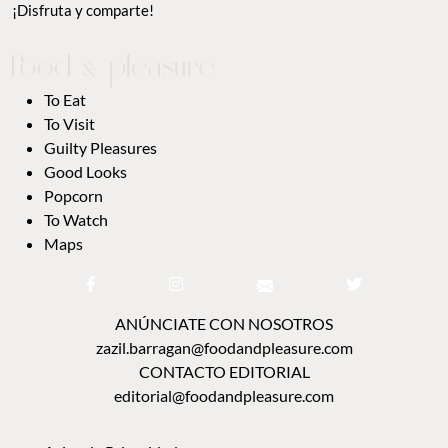
¡Disfruta y comparte!
To Eat
To Visit
Guilty Pleasures
Good Looks
Popcorn
To Watch
Maps
ANÚNCIATE CON NOSOTROS
zazil.barragan@foodandpleasure.com
CONTACTO EDITORIAL
editorial@foodandpleasure.com