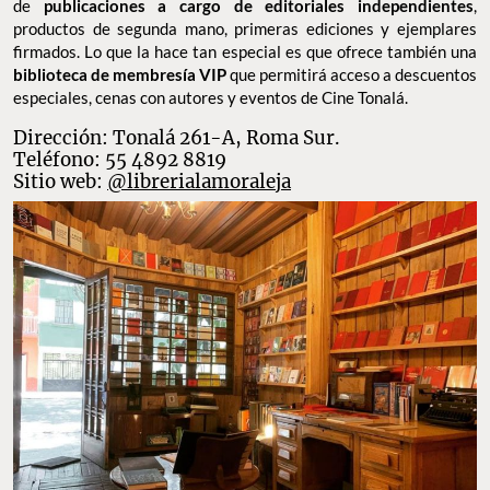
La Moraleja
La Moraleja
abrió sus puertas como parte de una reinvención
necesaria durante la pandemia. Existía ya desde 2012, pero en
2020 redefinió su espacio para incluir un catálogo más variado
de
publicaciones a cargo de editoriales independientes
,
productos de segunda mano, primeras ediciones y ejemplares
firmados. Lo que la hace tan especial es que ofrece también una
biblioteca de membresía VIP
que permitirá acceso a descuentos
especiales, cenas con autores y eventos de Cine Tonalá.
Dirección: Tonalá 261-A, Roma Sur.
Teléfono: 55 4892 8819
Sitio web:
@librerialamoraleja