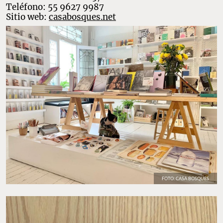
fotografía. El proyecto labora también como una
plataforma de
apoyo y curaduría hacia artistas emergentes
, organizando
actividades y eventos de acervo cultural
– firmas de libros,
charlas y performances artísticos -.
Dirección: Córdoba 25, Roma Norte.
Teléfono: 55 9627 9987
Sitio web:
casabosques.net