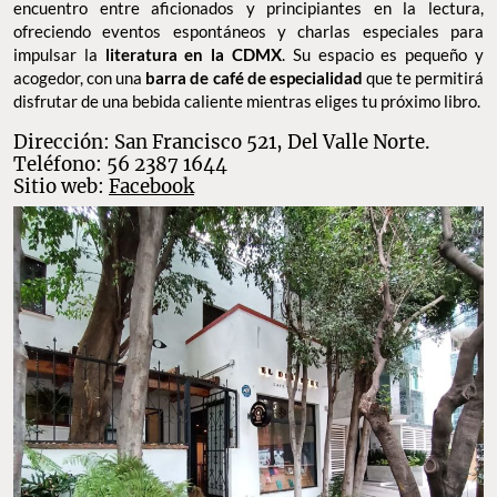
FOTO: CASA BOSQUES
El Desastre
El Desastre
se define como una
librería de barrio
, un punto de
encuentro entre aficionados y principiantes en la lectura,
ofreciendo eventos espontáneos y charlas especiales para
impulsar la
literatura en la CDMX
. Su espacio es pequeño y
acogedor, con una
barra de café de especialidad
que te permitirá
disfrutar de una bebida caliente mientras eliges tu próximo libro.
Dirección: San Francisco 521, Del Valle Norte.
Teléfono: 56 2387 1644
Sitio web:
Facebook