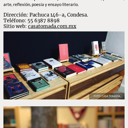
Casa Tomada
Más que una librería,
Casa Tomada
es un
centro cultural
independiente
de intercambio ideológico, exposiciones
recurrentes, cursos y talleres especializados. El catálogo de su
librería es breve, pero sustancioso en
publicaciones de
editoriales independientes
y textos de feminismos, periodismo,
arte, reflexión, poesía y ensayo literario.
Dirección: Pachuca 146-a, Condesa.
Teléfono: 55 6387 8898
Sitio web:
casatomada.com.mx