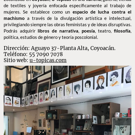
U-Tópicas
Localizada en
Coyacán
,
U-Tópicas
es una
librería
, galería, tienda
de textiles y joyería enfocada específicamente al trabajo de
mujeres. Se establece como un
espacio de lucha contra el
machismo
a través de la divulgación artística e intelectual,
privilegiando siempre las obras feministas y de ideas disruptivas.
Podrás adquirir
libros de narrativa
,
poesía
, teatro,
filosofía
,
política, estudios de género y teoría poscolonial.
Dirección: Aguayo 37-Planta Alta, Coyoacán.
Teléfono: 55 7090 7078
Sitio web:
u-topicas.com