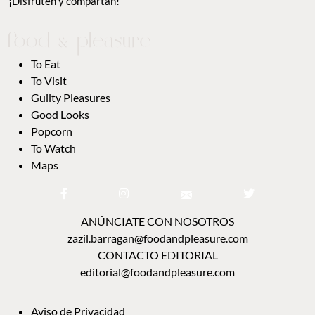
¡Disfruten y compartan!
To Eat
To Visit
Guilty Pleasures
Good Looks
Popcorn
To Watch
Maps
ANÚNCIATE CON NOSOTROS
zazil.barragan@foodandpleasure.com
CONTACTO EDITORIAL
editorial@foodandpleasure.com
Aviso de Privacidad