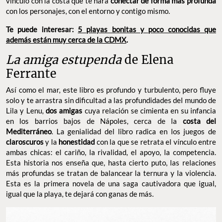
vínculo con la costa que te hará
conectar de forma más profunda
con los personajes, con el entorno y contigo mismo.
Te puede interesar:
5 playas bonitas y poco conocidas que
además están muy cerca de la CDMX
.
La amiga estupenda
de Elena
Ferrante
Así como el mar, este libro es profundo y turbulento, pero fluye
solo y te arrastra sin dificultad a las profundidades del mundo de
Lila y Lenu,
dos amigas
cuya relación se cimienta en su infancia
en los barrios bajos de Nápoles, cerca de la
costa del
Mediterráneo
. La genialidad del libro radica en los juegos de
claroscuros
y la
honestidad
con la que se retrata el vínculo entre
ambas chicas: el cariño, la rivalidad, el apoyo, la competencia.
Esta historia nos enseña que, hasta cierto puto, las relaciones
más profundas se tratan de balancear la ternura y la violencia.
Esta es la primera novela de una saga cautivadora que igual,
igual que la playa, te dejará con ganas de más.