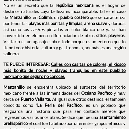
No es un secreto que la
república mexicana
es el hogar de
destinos naturales cuya belleza es incomparable. Tal es el caso
de
Manzanillo
, en
Colima
, un
pueblo costero
que se caracteriza
por tener las
playas más bonitas y limpias
,
arena suave
y dorada,
así como sus
casitas
pintadas en color blanco que ya se han
convertido en elemento diferenciador de otros
sitios playeros
.
Visitarlo es un agasajo, sobre todo porque es un entorno que lo
tiene todo: historia, cultura y gastronomía, además es una
región
salinera
.
TE PUEDE INTERESAR:
Calles con casitas de colores, el kiosco
más bonito de noche y playas tranquilas en este pueblito
mexicano que seguro no conoces
Manzanillo
se encuentra ubicado al suroeste del territorio
mexicano frente a las inmensidades del
Océano Pacífico
y muy
cerca de
Puerto Vallarta
. Al igual que otros destinos, el también
conocido como
‘La Perla del Pacífico
’, es un poblado que
resguarda una historia que para ser contada merece que
regresemos varios años atrás. Se dice que fue una
asentamiento
prehispánico
el cual fue habitado por diferentes grupos étnicos y