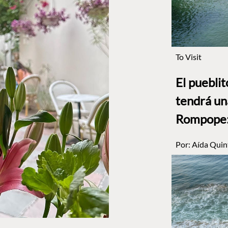
To Visit
El puebli
tendrá un
Rompope: 
Por:
Aída Quin