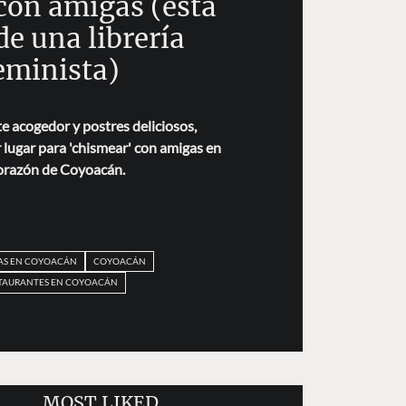
con amigas (está
de una librería
eminista)
 acogedor y postres deliciosos,
 lugar para 'chismear' con amigas en
corazón de Coyoacán.
AS EN COYOACÁN
COYOACÁN
TAURANTES EN COYOACÁN
MOST LIKED