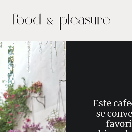
Este caf
se conve
favori