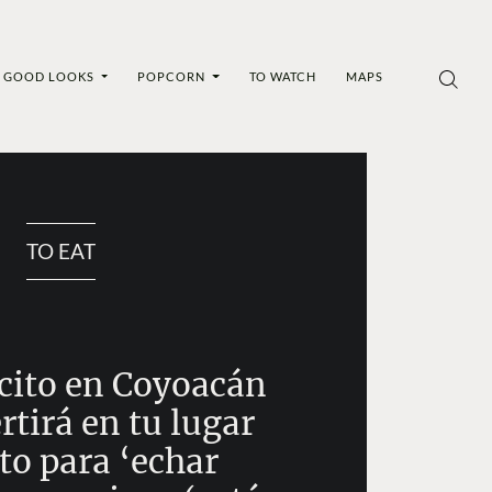
GOOD LOOKS
POPCORN
TO WATCH
MAPS
TO EAT
ecito en Coyoacán
rtirá en tu lugar
to para ‘echar