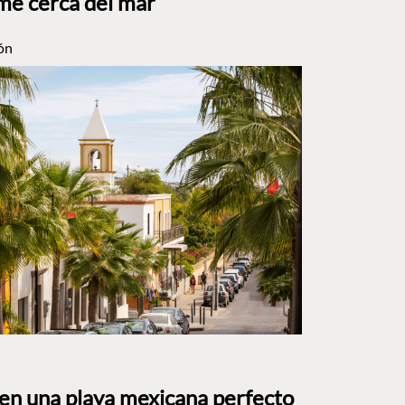
me cerca del mar
ón
 en una playa mexicana perfecto