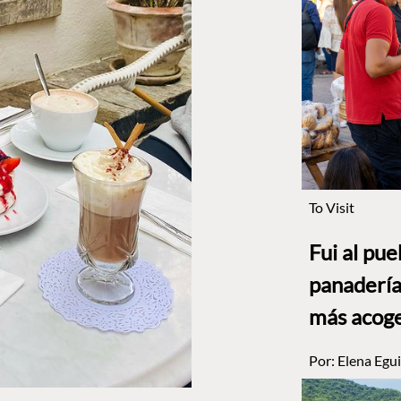
To Visit
Fui al pu
panadería
más acog
Por:
Elena Egui