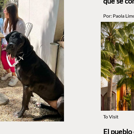
que se co
Por:
Paola Lim
To Visit
El pueblo