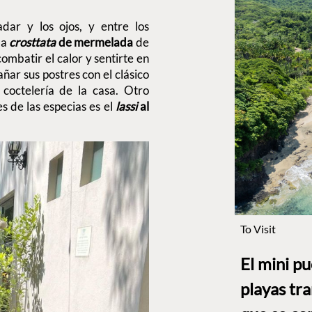
dar y los ojos, y entre los
 la
crosttata
de mermelada
de
ombatir el calor y sentirte en
ñar sus postres con el clásico
coctelería de la casa. Otro
 de las especias es el
lassi
al
To Visit
El mini p
playas tr