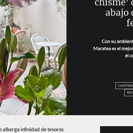
chisme’ 
abajo 
f
Con su ambiente
Maratea es el mejor
el 
CAFETERÍ
RES
 alberga infinidad de tesoros