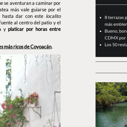
que se aventuran a caminar por
tea más vale guiarse por el
é, hasta dar con este
localito
8 terrazas 
ente al centro del patio y el
más emblem
la y
platicar por horas entre
Bueno, boni
CDMX por 
Los 50 res
res más ricos de Coyoacán
.