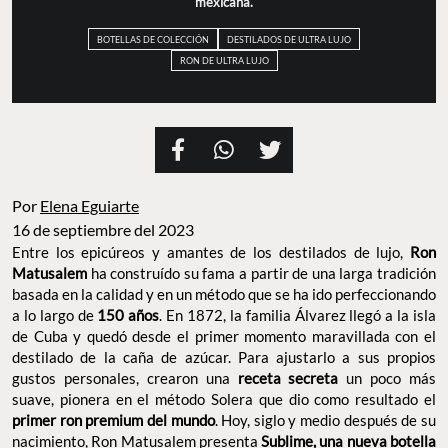
mexicana.
BOTELLAS DE COLECCIÓN
DESTILADOS DE ULTRA LUJO
RON DE ULTRA LUJO
Por
Elena Eguiarte
16 de septiembre del 2023
Entre los epicúreos y amantes de los destilados de lujo,
Ron
Matusalem
ha construído su fama a partir de una larga tradición
basada en la calidad y en un método que se ha ido perfeccionando
a lo largo de
150 años
. En 1872, la familia Álvarez llegó a la isla
de Cuba y quedó desde el primer momento maravillada con el
destilado de la caña de azúcar. Para ajustarlo a sus propios
gustos personales, crearon una
receta secreta
un poco más
suave, pionera en el método Solera que dio como resultado el
primer ron premium del mundo
. Hoy, siglo y medio después de su
nacimiento, Ron Matusalem presenta
Sublime, una nueva botella