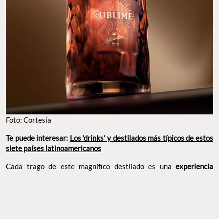
Foto: Cortesía
Te puede interesar:
Los ‘drinks’ y destilados más típicos de estos
siete países latinoamericanos
Cada trago de este magnífico destilado es una
experiencia
completa
que demanda tiempo, paciencia y, sobre todo, la
apreciación derivada del gusto por las
bebidas complejas
. Y es
que
Matusalem Sublim
e va floreciendo para demostrar esos 20
años de trabajo: para abrir necesita siete minutos de
oxigenación, y tiene una
evolución de 23 minutos
en la copa. El