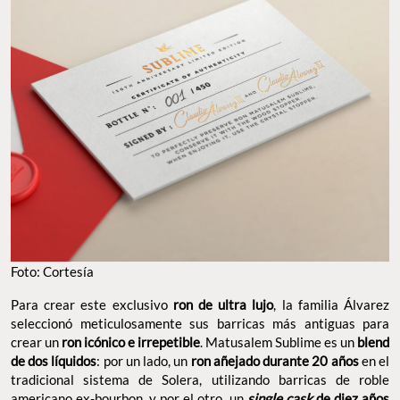
Foto: Cortesía
Para crear este exclusivo
ron de ultra lujo
, la familia Álvarez
seleccionó meticulosamente sus barricas más antiguas para
crear un
ron icónico e irrepetible
. Matusalem Sublime es un
blend
de dos líquidos
: por un lado, un
ron añejado durante 20 años
en el
tradicional sistema de Solera, utilizando barricas de roble
americano ex-bourbon, y por el otro, un
single cask
de diez años