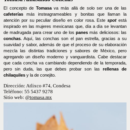
CONCHAS RELLENAS DE HELADO ARTESANAL. FOTO: INSTAGRAM @SANTASCONCHAS
Tomasa Amasando Conchas
El concepto de
Tomasa
va más allá de solo ser una de las
cafeterías
más insteagrameables y bonitas que llaman la
atención por su peculiar diseño en color rosa. Este
spot
está
inspirado en las mujeres mexicanas que, día a día se levantan de
madrugada para crear uno de los
panes
más deliciosos: las
conchas
. Aquí, las conchas son el pan estrella, gracias a su
suavidad y sabor, además de que el proceso de su elaboración
mezcla las distintas tradiciones y sabores de México, pero
agregando un diseño moderno y vanguardista. Cabe destacar
que cada concha va cambiando dependiendo de la temporada,
pero sin duda, las que debes probar son las
rellenas de
chilaquiles
y la de conejito.
Dirección: ​​Atlixco #74, Condesa
Teléfono: 55 5437 9278
Sitio web:
@tomasa.mx