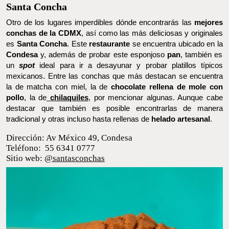
CONCHA Y NATA. FOTO: INSTAGRAM @CONCHAYNATA
Santa Concha
Otro de los lugares imperdibles dónde encontrarás las
mejores
conchas de la CDMX
, así como las más deliciosas y originales es
Santa Concha
. Este
restaurante
se encuentra ubicado en la
Condesa
y, además de probar este esponjoso
pan
, también es un
spot
ideal para ir a desayunar y probar platillos típicos
mexicanos. Entre las conchas que más destacan se encuentra la
de matcha con miel, la de
chocolate rellena de mole con pollo
, la
de
chilaquiles
, por mencionar algunas. Aunque cabe destacar que
también es posible encontrarlas de manera tradicional y otras
incluso hasta rellenas de
helado artesanal
.
Dirección: Av México 49, Condesa
Teléfono: 55 6341 0777
Sitio web:
@santasconchas