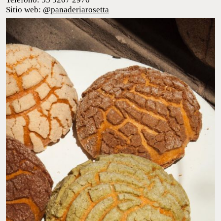
como chocolate de metate, vainilla, pinole y hoja santa, que
adquiere un color verde debido a este alimento, así como un
excelente aroma a dulce.
Dirección: Colima 179, Roma Norte
Teléfono: 55 5207 2976
Sitio web:
@panaderiarosetta