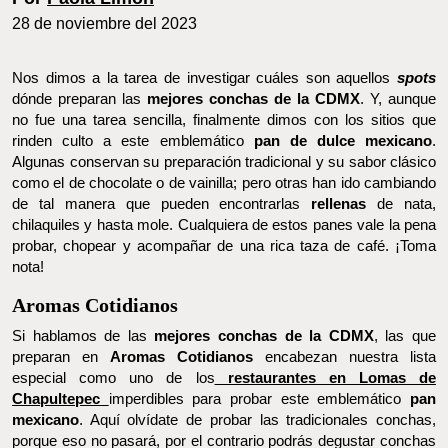
28 de noviembre del 2023
Nos dimos a la tarea de investigar cuáles son aquellos
spots
dónde preparan las
mejores conchas de la CDMX
. Y, aunque no
fue una tarea sencilla, finalmente dimos con los sitios que rinden
culto a este emblemático
pan de dulce mexicano
. Algunas
conservan su preparación tradicional y su sabor clásico como el
de chocolate o de vainilla; pero otras han ido cambiando de tal
manera que pueden encontrarlas
rellenas
de nata, chilaquiles y
hasta mole. Cualquiera de estos panes vale la pena probar,
chopear y acompañar de una rica taza de café. ¡Toma nota!
Aromas Cotidianos
Si hablamos de las
mejores conchas de la CDMX
, las que
preparan en
Aromas Cotidianos
encabezan nuestra lista
especial como uno de los
restaurantes en Lomas de
Chapultepec
imperdibles para probar este emblemático
pan
mexicano
. Aquí olvídate de probar las tradicionales conchas,
porque eso no pasará, por el contrario podrás degustar conchas
rellenas
de distintos sabores como la de
fresca con crema
, la