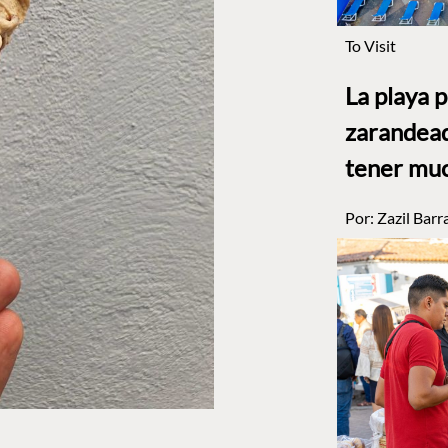
To Visit
La playa 
zarandead
tener muc
Por:
Zazil Barr