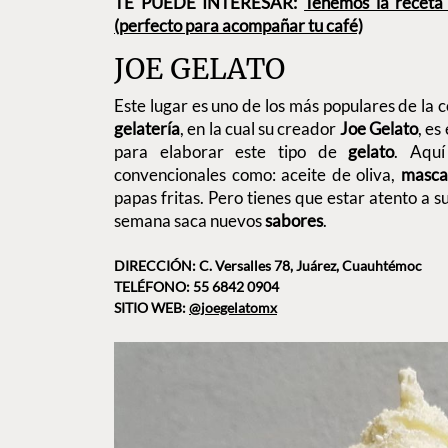
TE PUEDE INTERESAR:
Tenemos la receta 
(perfecto para acompañar tu café)
JOE GELATO
Este lugar es uno de los más populares de la 
gelatería
, en la cual su creador
Joe Gelato
, es
para elaborar este tipo de
gelato
. Aquí
convencionales como: aceite de oliva,
masca
papas fritas. Pero tienes que estar atento a s
semana saca nuevos
sabores
.
DIRECCIÓN: C. Versalles 78, Juárez, Cuauhtémoc
TELÉFONO: 55 6842 0904
SITIO WEB:
@joegelatomx