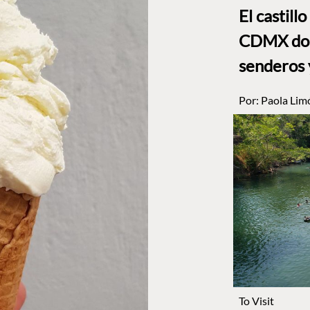
El castill
CDMX dond
senderos 
Por:
Paola Lim
To Visit