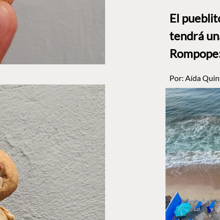
El puebli
tendrá un
Rompope: 
Por:
Aída Quin