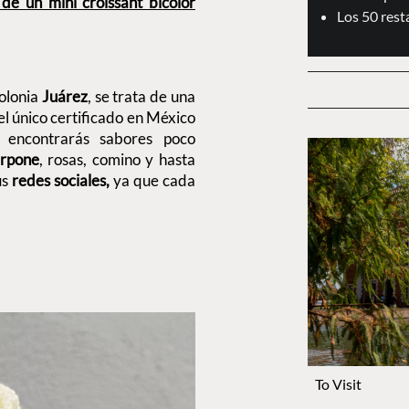
de un mini croissant bicolor
Los 50 res
colonia
Juárez
, se trata de una
 el único certificado en México
 encontrarás sabores poco
rpone
, rosas, comino y hasta
us
redes sociales,
ya que cada
To Visit