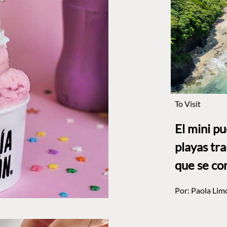
To Visit
El mini p
playas tr
que se co
Por:
Paola Lim