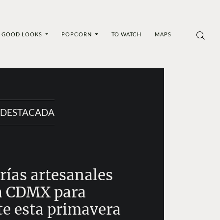
GOOD LOOKS
POPCORN
TO WATCH
MAPS
DESTACADA
rías artesanales
a CDMX para
te esta primavera