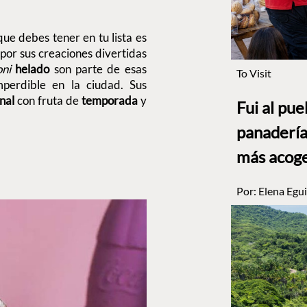
N
ue debes tener en tu lista es
por sus creaciones divertidas
oni
helado
son parte de esas
To Visit
perdible en la ciudad. Sus
anal
con fruta de
temporada
y
Fui al pu
panadería
más acog
Por:
Elena Egui