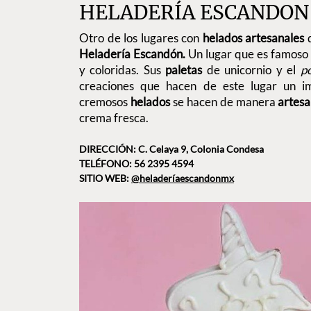
HELADERÍA ESCANDO
Otro de los lugares con
helados artesanales
q
Heladería Escandón.
Un lugar que es famoso 
y coloridas. Sus
paletas
de unicornio y el
p
creaciones que hacen de este lugar un im
cremosos
helados
se hacen de manera
artes
crema fresca.
DIRECCIÓN: C. Celaya 9, Colonia Condesa
TELÉFONO: 56 2395 4594
SITIO WEB:
@heladeríaescandonmx