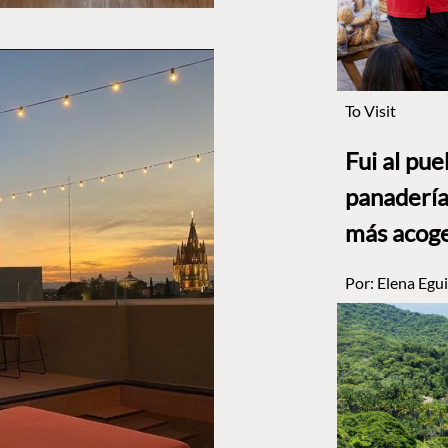
To Visit
Fui al pu
panadería
más acog
Por:
Elena Egui