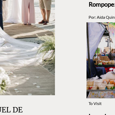
Rompope: 
Por:
Aída Quin
To Visit
UEL DE