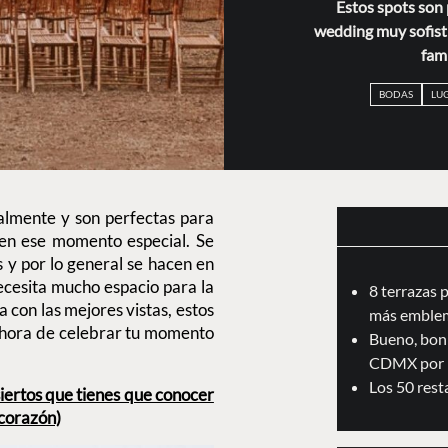
Estos spots son 
wedding muy sofisti
fami
BODAS
LU
lmente y son perfectas para
s en ese momento especial. Se
 y por lo general se hacen en
ecesita mucho espacio para la
8 terrazas 
a con las mejores vistas, estos
más emblem
la hora de celebrar tu momento
Bueno, boni
CDMX por 
Los 50 res
iertos que tienes que conocer
 corazón)