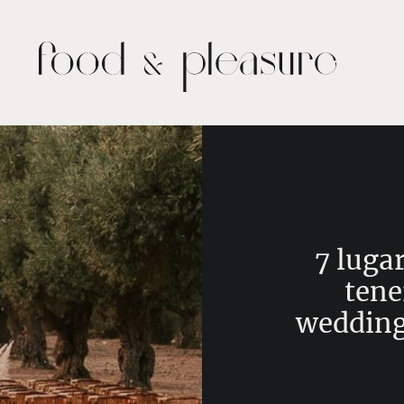
7 luga
tene
wedding