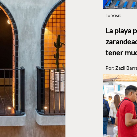
To Visit
La playa 
zarandead
tener muc
Por:
Zazil Barr