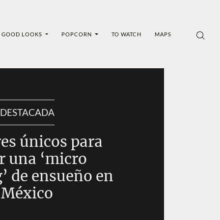
GOOD LOOKS
POPCORN
TO WATCH
MAPS
DESTACADA
res únicos para
r una ‘micro
’ de ensueño en
México