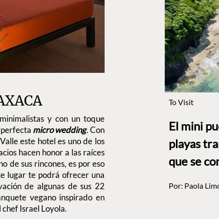
OAXACA
To Visit
 minimalistas y con un toque
El mini p
a perfecta
micro wedding
. Con
 Valle este hotel es uno de los
playas tr
cios hacen honor a las raíces
que se co
o de sus rincones, es por eso
e lugar te podrá ofrecer una
rvación de algunas de sus 22
Por:
Paola Lim
banquete vegano inspirado en
 chef Israel Loyola.