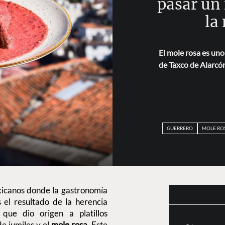
pasar un
la
El mole rosa es uno
de Taxco de Alarcón
GUERRERO
MOLE RO
xicanos donde la gastronomía
 el resultado de la herencia
que dio origen a platillos
e jumiles y el
mole rosa
. Este