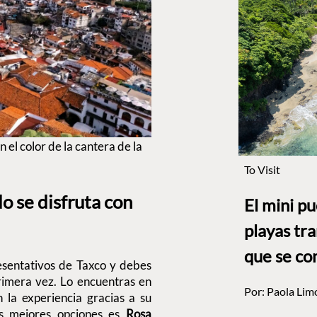
 el color de la cantera de la
To Visit
o se disfruta con
El mini p
playas tr
que se co
resentativos de Taxco y debes
primera vez. Lo encuentras en
Por:
Paola Lim
n la experiencia gracias a su
s mejores opciones es
Rosa