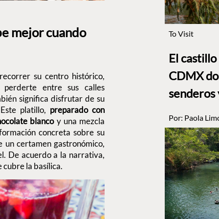
abe mejor cuando
To Visit
El castill
CDMX dond
recorrer su centro histórico,
perderte entre sus calles
senderos 
ién significa disfrutar de su
Este platillo,
preparado con
Por:
Paola Lim
hocolate blanco
y una mezcla
nformación concreta sobre su
de un certamen gastronómico,
l. De acuerdo a la narrativa,
 cubre la basílica.