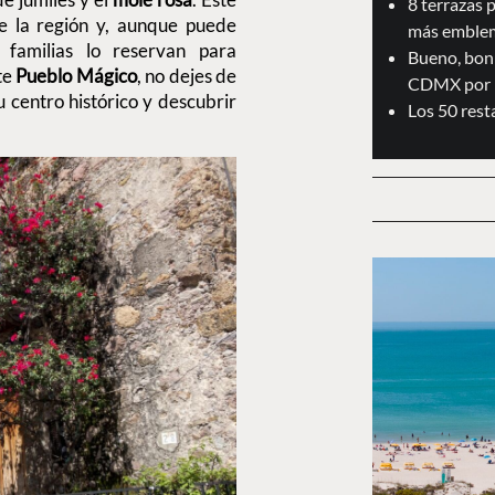
8 terrazas 
e la región y, aunque puede
más emblem
 familias lo reservan para
Bueno, boni
ste
Pueblo Mágico
, no dejes de
CDMX por 
 centro histórico y descubrir
Los 50 res