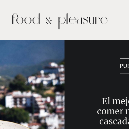
PU
El mej
comer m
cascad