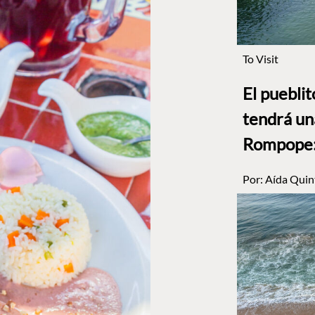
To Visit
El puebli
tendrá un
Rompope: 
Por:
Aída Quin