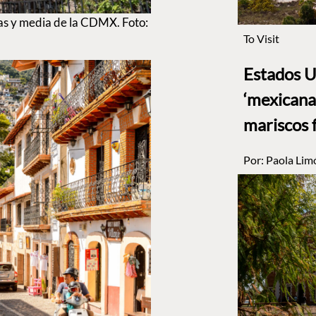
ras y media de la CDMX. Foto:
To Visit
Estados U
‘mexicana’
mariscos 
Por:
Paola Lim