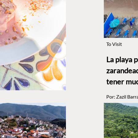
To Visit
La playa 
zarandead
tener muc
Por:
Zazil Barr