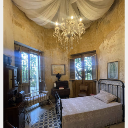
EL MUSEO ESTÁ AMBIENTADO COMO UNA CASA DEL SIGLO XIX. FOTO: AÍDA Q.