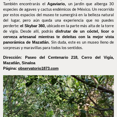
Nido, un
santuario
de aves exóticas mexicanas
de la región,
donde, acompañado de un guía, podrás observarlas volar cerca
de ti. Las aves están libres y, si lo deseas, incluso podrás
alimentarlas. Además, está el
Iguanario
, un espacio donde
enormes lagartos deambulan libremente,
junto a un estanque
de peces koi
que añaden un toque de tranquilidad al entorno.
También encontrarás el
Agaviario,
un jardín que alberga 30
especies de agaves y cactus endémicos de México. Un recorrido
por estos espacios del museo te sumergirá en la belleza natural
del lugar, pero aún queda una experiencia que no puedes
perderte:
el Skybar 360,
ubicado en la parte más alta de la torre
de vigía. Desde allí, podrás
disfrutar de un cóctel, licor o cerveza
artesanal mientras te deleitas con la mejor vista panorámica
de Mazatlán.
Sin duda, este es un museo lleno de sorpresas y
maravillas para todos los sentidos.
Dirección: Paseo del Centenario 218, Cerro del Vigía,
Mazatlán, Sinaloa
Página:
observatorio1873.com