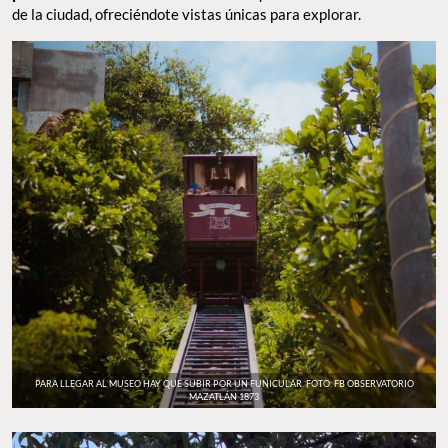
lugar. Dentro,
el museo está ambientado como una casa del
siglo XIX
, con una sala de estar, comedor y recámaras decoradas
con muebles y objetos originales de esa época. Además, hay una
vitrina con armas de la Revolución Mexicana. Cada rincón es
perfecto para una foto.
Alrededor de la torre, hay varios puntos
con binoculares turísticos
que enfocan distintos sitios de la
ciudad, ofreciéndote vistas únicas para explorar.