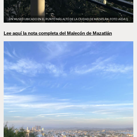
UN MUSEO UBICADO EN EL PUNTO MÁS ALTO DE LA CIUDAD DE MAZATLÁN. FOTO: AÍDA Q.
Lee aquí la nota completa del Malecón de Mazatlán