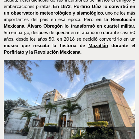
Mazatlán como un puesto de observación militar, de ahí el
nombre Cerro del Vigía. Gracias a su ubicación estratégica y su
vista panorámica, jugó un papel crucial en la protección de la
ciudad, defendiéndola de las incursiones de navíos enemigos y
embarcaciones piratas.
En 1873, Porfirio Díaz lo convirtió en
un observatorio meteorológico y sismológico
, uno de los más
importantes del país en esa época. Pero
en la Revolución
Mexicana, Álvaro Obregón lo transformó en cuartel militar.
Sin
embargo, después de quedar en el abandono durante casi 60
años, desde los años 50, en 2016 se decidió convertirlo en un
museo que rescata la historia de
Mazatlán
durante el
Porfiriato y la Revolución Mexicana.