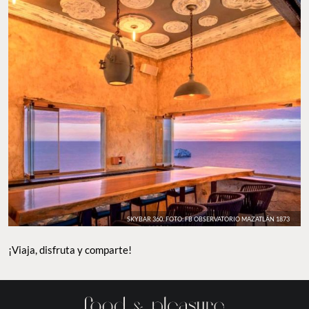
SANTUARIO DE AVES EL NIDO. FOTO: FB OBSERVATORIO MAZATLÁN 1873
SKYBAR 360. FOTO: FB OBSERVATORIO MAZATLÁN 1873