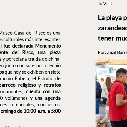
To Visit
La playa 
zarandead
 Museo Casa del Risco es una
tener muc
os culturales más interesantes
VIII fue declarada Monumento
nte del Risco, una pieza
Por:
Zazil Barr
 y porcelana traída de china.
n junto con su esposa reunió
ros
que hoy se exhiben en siete
monio Fabela, el Estudio de
arroco religioso y retratos
rmanentes,
cuenta con una
00 volúmenes
y una agenda
nes temporales, conciertos,
domingo de 10:00 a.m. a 5:00