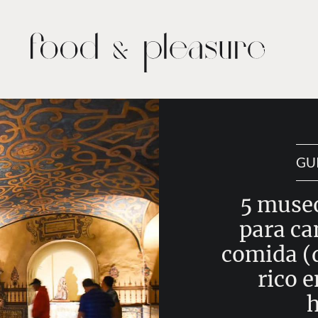
GU
5 museo
para ca
comida (
rico e
h