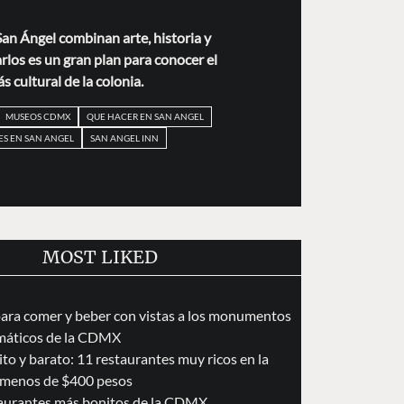
an Ángel combinan arte, historia y
arlos es un gran plan para conocer el
s cultural de la colonia.
MUSEOS CDMX
QUE HACER EN SAN ANGEL
S EN SAN ANGEL
SAN ANGEL INN
MOST LIKED
para comer y beber con vistas a los monumentos
áticos de la CDMX
to y barato: 11 restaurantes muy ricos en la
menos de $400 pesos
taurantes más bonitos de la CDMX