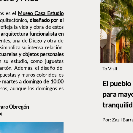
os es el
Museo Casa Estudio
quitectónico,
diseñado por el
refleja la vida y obra de estos
a arquitectura funcionalista en
ntes, una de Diego y otra de
simboliza su intensa relación.
cuarelas y objetos personales
n su estudio, como juguetes
cartón. Además, el diseño del
To Visit
puestas y muros coloridos, es
 martes a domingo de 10:00
El pueblo
sos, aunque los domingos es
para mayo
tranquili
Álvaro Obregón
x
Por:
Zazil Barr