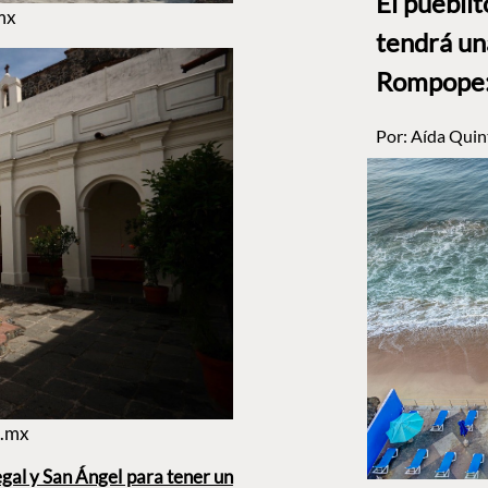
El puebli
mx
tendrá un
Rompope: 
Por:
Aída Quin
b.mx
egal y San Ángel para tener un