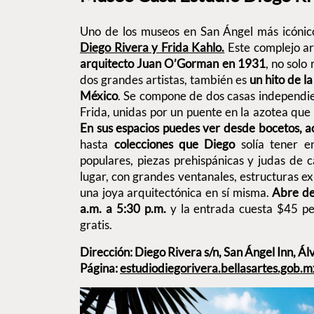
Uno de los museos en San Ángel más icónic
Diego Rivera y Frida Kahlo.
Este complejo ar
arquitecto Juan O’Gorman en 1931
, no solo 
dos grandes artistas, también es
un hito de l
México
. Se compone de dos casas independie
Frida, unidas por un puente en la azotea que 
En sus espacios puedes ver desde bocetos, a
hasta
colecciones que Diego
solía tener e
populares, piezas prehispánicas y judas de 
lugar, con grandes ventanales, estructuras ex
una joya arquitectónica en sí misma.
Abre de
a.m. a 5:30 p.m.
y la entrada cuesta $45 pe
gratis.
Dirección: Diego Rivera s/n, San Ángel Inn, 
Página:
estudiodiegorivera.bellasartes.gob.m