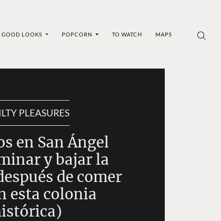
GOOD LOOKS
POPCORN
TO WATCH
MAPS
ILTY PLEASURES
s en San Ángel
minar y bajar la
después de comer
n esta colonia
istórica)