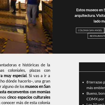
Estos museos en S
arquitectura. Visit
lado má
COLONIA SAN ANGEL
RESTAURANTE
ntadoras e históricas de la
s coloniales, plazas con
ra muy especial
. Si vas a ir a
cho dónde hacerlo–, una gran
8 terrazas 
or alguno de los
museos en San
más emblem
hasta exconventos con momias
Bueno, boni
amos
cinco espacios culturales
CDMX por 
a conocer más de esta colonia
Los 50 res