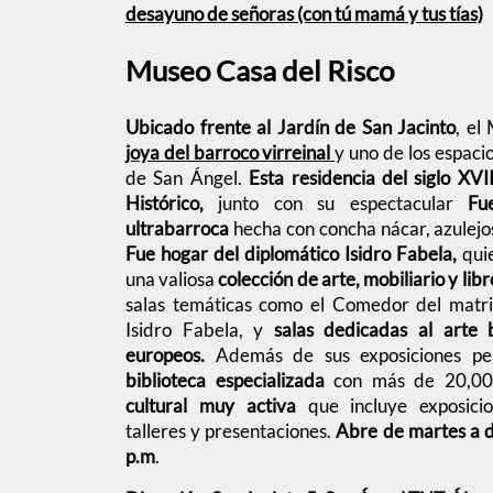
desayuno de señoras (con tú mamá y tus tías)
Museo Casa del Risco
Ubicado frente al Jardín de San Jacinto
, el
joya del barroco virreinal
y uno de los espaci
de San Ángel.
Esta residencia del siglo X
Histórico,
junto con su espectacular
Fue
ultrabarroca
hecha con concha nácar, azulejos
Fue hogar del diplomático Isidro Fabela,
quie
una valiosa
colección de arte, mobiliario y lib
salas temáticas como el Comedor del matri
Isidro Fabela, y
salas dedicadas al arte b
europeos.
Además de sus exposiciones pe
biblioteca especializada
con más de 20,0
cultural muy activa
que incluye exposicio
talleres y presentaciones.
Abre de martes a 
p.m
.