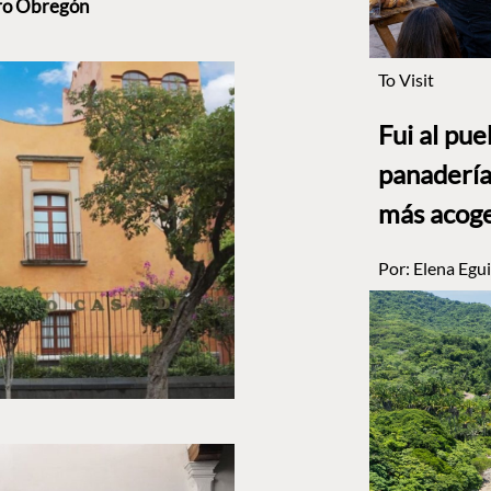
aro Obregón
To Visit
Fui al pu
panadería
más acog
Por:
Elena Egui