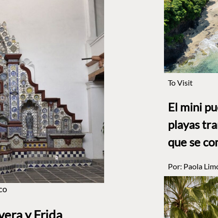
To Visit
El mini p
playas tr
que se co
Por:
Paola Lim
co
era y Frida