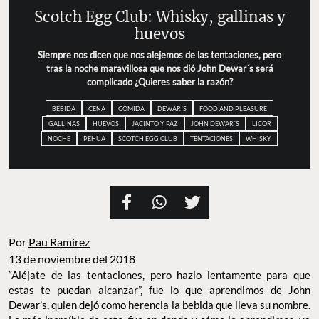
Scotch Egg Club: Whisky, gallinas y
huevos
Siempre nos dicen que nos alejemos de las tentaciones, pero
tras la noche maravillosa que nos dió John Dewar´s será
complicado ¿Quieres saber la razón?
BEBIDA
CENA
COMIDA
DEWAR´S
FOOD AND PLEASURE
GALLINAS
HUEVOS
JACINTO Y PAZ
JOHN DEWAR´S
LICOR
NOCHE
PEHÜA
SCOTCH EGG CLUB
TENTACIONES
WHISKY
Por
Pau Ramírez
13 de noviembre del 2018
“Aléjate de las tentaciones, pero hazlo lentamente para que
estas te puedan alcanzar”, fue lo que aprendimos de John
Dewar’s, quien dejó como herencia la bebida que lleva su nombre.