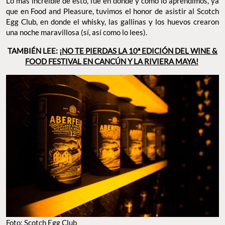
Lo más increíble de esto, fue en donde y cómo lo aprendimos, ya
que en Food and Pleasure, tuvimos el honor de asistir al Scotch
Egg Club, en donde el whisky, las gallinas y los huevos crearon
una noche maravillosa (sí, así como lo lees).
TAMBIÉN LEE:
¡NO TE PIERDAS LA 10ª EDICIÓN DEL WINE &
FOOD FESTIVAL EN CANCÚN Y LA RIVIERA MAYA!
Foto: Scotch Egg Club