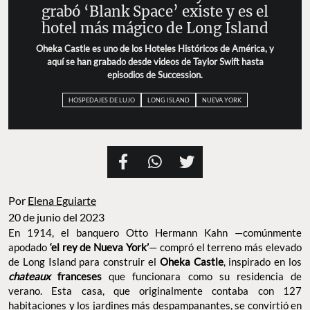
grabó ‘Blank Space’ existe y es el
hotel más mágico de Long Island
Oheka Castle es uno de los Hoteles Históricos de América, y
aquí se han grabado desde videos de Taylor Swift hasta
episodios de Succession.
HOSPEDAJES DE LUJO
LONG ISLAND
NUEVA YORK
Por
Elena Eguiarte
20 de junio del 2023
En 1914, el banquero Otto Hermann Kahn —comúnmente
apodado
‘el rey de Nueva York’
— compró el terreno más elevado
de Long Island para construir el
Oheka Castle
, inspirado en los
chateaux
franceses
que funcionara como su residencia de
verano. Esta casa, que originalmente contaba con 127
habitaciones y los jardines más despampanantes, se convirtió en