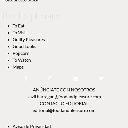
To Eat
To Visit
Guilty Pleasures
Good Looks
Popcorn
To Watch
Maps
ANÚNCIATE CON NOSOTROS
zazil.barragan@foodandpleasure.com
CONTACTO EDITORIAL
editorial@foodandpleasure.com
Aviso de Privacidad