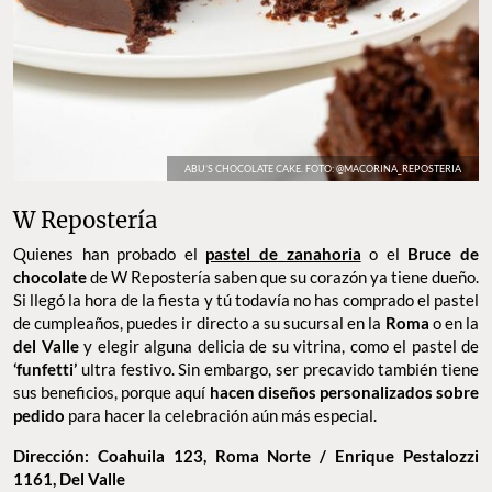
ABU’S CHOCOLATE CAKE. FOTO: @MACORINA_REPOSTERIA
W Repostería
Quienes han probado el
pastel de zanahoria
o el
Bruce de
chocolate
de W Repostería saben que su corazón ya tiene dueño.
Si llegó la hora de la fiesta y tú todavía no has comprado el pastel
de cumpleaños, puedes ir directo a su sucursal en la
Roma
o en la
del Valle
y elegir alguna delicia de su vitrina, como el pastel de
‘funfetti’
ultra festivo. Sin embargo, ser precavido también tiene
sus beneficios, porque aquí
hacen diseños personalizados sobre
pedido
para hacer la celebración aún más especial.
Dirección: Coahuila 123, Roma Norte / Enrique Pestalozzi
1161, Del Valle