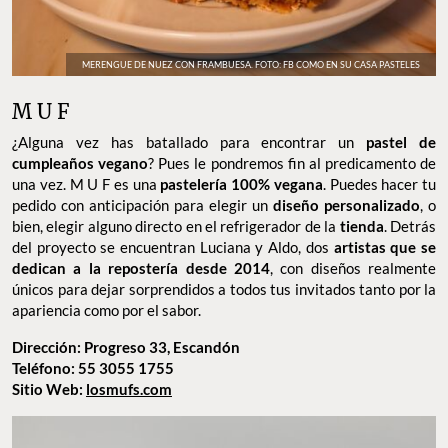
MERENGUE DE NUEZ CON FRAMBUESA. FOTO: FB COMO EN SU CASA PASTELES
M U F
¿Alguna vez has batallado para encontrar un
pastel de
cumpleaños vegano
? Pues le pondremos fin al predicamento de
una vez. M U F es una
pastelería 100% vegana
. Puedes hacer tu
pedido con anticipación para elegir un
diseño personalizado
, o
bien, elegir alguno directo en el refrigerador de la
tienda
. Detrás
del proyecto se encuentran Luciana y Aldo, dos
artistas que se
dedican a la repostería desde 2014
, con diseños realmente
únicos para dejar sorprendidos a todos tus invitados tanto por la
apariencia como por el sabor.
Dirección: Progreso 33, Escandón
Teléfono: 55 3055 1755
Sitio Web:
losmufs.com