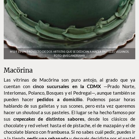
M U F ES UN PROYECTO DE DOS ARTISTAS QUE SE DEDICAN A HACER PASTELES VEGANOS.
FOTO: @VEGANERIAMX
Macörina
Las vitrinas de Macörina son puro antojo, al grado que ya
cuentan con
cinco sucursales en la CDMX
—Prado Norte,
Interlomas, Polanco, Bosques y el Pedregal—, aunque también se
pueden hacer
pedidos a domicilio
. Podemos pasar horas
hablando de sus galletas y sus scones, pero esta vez queremos
hacer un
shoutout
a sus pasteles. El lugar se ha hecho famoso por
sus
crepecakes
de distintos sabores
, desde los clásicos de
chocolate y red velvet hasta el de pistache, el de mazapán y el de
chocolate blanco con frambuesa. Si no sabes cuál pedir, puedes ir
a la tienda,
pedir una rebanada
y después decidirte por el pastel