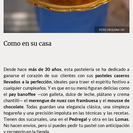
FOTO: FB ELENA 147
Como en su casa
Desde hace
más de 30 años
, esta pastelería se ha dedicado a
ganarse el corazón de sus clientes con sus
pasteles caseros
llevados a la perfección
, ideales para traer el espíritu festivo a
cualquier cumpleaños. Y es que en su menú figuran delicias como
el
pay banoffee
—con galleta, dulce de leche, plátano y crema
chantillí— el
merengue de nuez con frambuesa
y el
mousse de
chocolate
. Todas guardan una elegancia clásica, una simpleza
hogareña y una precisión impoluta en las técnicas y las recetas.
Tienen dos sucursales, una en el
Pedregal
y otra en las
Lomas
.
No hacen envíos, pero sí puedes pedir tu pastel con anticipación
y recogerlo en la tienda.