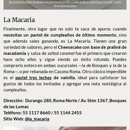
EN W REPOSTERÍA TAMBIÉN HACEN PASTELES DE CUMPLEAÑOS PERSONALIZADOS. FOTO:
FB W REPOSTERÍA
La Macaria
Finalmente, otro lugar que no solo te saca de apuros cuando
necesitas un pastel de cumpleaños de último momento
, sino
que además sales ganando, es La Macaria. Tienen una gran
variedad de sabores, pero el
Cheesecake con base de praliné de
macadamia
y salsa de
salted caramel
fue el primero que crearon
hace ocho años y sigue siendo un éxito rotundo. Puedes
comprarlo entero en ambas sucursales —la de Bosques y la de la
Roma—, o por rebanada en Casona Roma. Otro clásico imperdible
es el
pastel tres leches
de vainilla
, ideal para satisfacer los
gustos de todos los invitados y agregar una nota nostálgica al
cumpleaños.
Dirección: Durango 280, Roma Norte / Av. Stim 1367, Bosques
de las Lomas
Teléfono: 55 1117 8660 / 55 1144 2455
Sitio Web:
@la_macaria