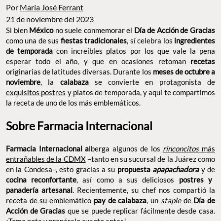
Por
María José Ferrant
21 de noviembre del 2023
Si bien
México
no suele conmemorar el
Día de Acción de Gracias
como una de sus
fiestas tradicionales
, sí celebra los
ingredientes
de temporada
con increíbles platos por los que vale la pena
esperar todo el año, y que en ocasiones retoman
recetas
originarias de latitudes diversas. Durante los
meses de octubre a
noviembre
, la
calabaza
se convierte en protagonista de
exquisitos postres
y platos de temporada, y aquí te compartimos
la receta de uno de los más emblemáticos.
Sobre Farmacia Internacional
Farmacia Internacional a
lberga algunos de los
rinconcitos
más
entrañables de la CDMX
–tanto en su sucursal de la Juárez como
en la Condesa–, esto gracias a su
propuesta
apapachadora
y de
cocina reconfortante
, así como a sus deliciosos
postres y
panadería artesanal
. Recientemente, su chef nos compartió la
receta de su emblemático
pay de calabaza
, un
staple
de
Día de
Acción de Gracias
que se puede replicar fácilmente desde casa.