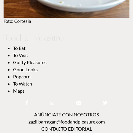
Foto: Cortesía
To Eat
To Visit
Guilty Pleasures
Good Looks
Popcorn
To Watch
Maps
ANÚNCIATE CON NOSOTROS
zazil.barragan@foodandpleasure.com
CONTACTO EDITORIAL