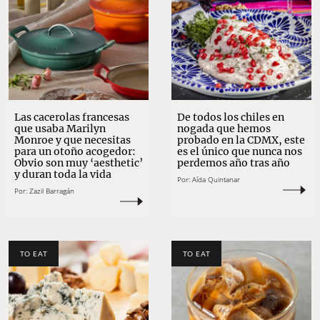
Las cacerolas francesas
De todos los chiles en
que usaba Marilyn
nogada que hemos
Monroe y que necesitas
probado en la CDMX, este
para un otoño acogedor:
es el único que nunca nos
Obvio son muy ‘aesthetic’
perdemos año tras año
y duran toda la vida
Por:
Aída Quintanar
Por:
Zazil Barragán
TO EAT
TO EAT