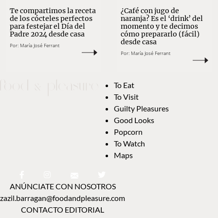
Te compartimos la receta
¿Café con jugo de
de los cócteles perfectos
naranja? Es el ‘drink’ del
para festejar el Día del
momento y te decimos
Padre 2024 desde casa
cómo prepararlo (fácil)
desde casa
Por:
María José Ferrant
Por:
María José Ferrant
To Eat
To Visit
Guilty Pleasures
Good Looks
Popcorn
To Watch
Maps
ANÚNCIATE CON NOSOTROS
zazil.barragan@foodandpleasure.com
CONTACTO EDITORIAL