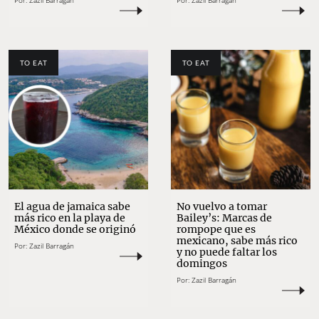
Por:
Zazil Barragán
Por:
Zazil Barragán
TO EAT
TO EAT
El agua de jamaica sabe
No vuelvo a tomar
más rico en la playa de
Bailey’s: Marcas de
México donde se originó
rompope que es
mexicano, sabe más rico
Por:
Zazil Barragán
y no puede faltar los
domingos
Por:
Zazil Barragán