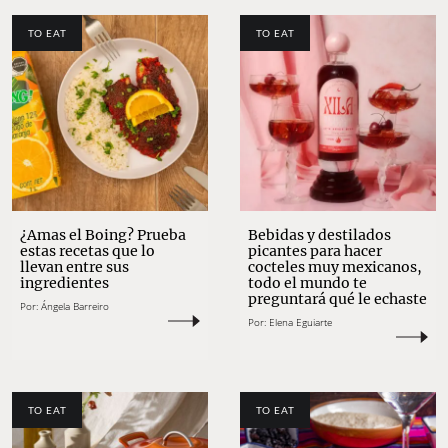
TO EAT
TO EAT
¿Amas el Boing? Prueba
Bebidas y destilados
estas recetas que lo
picantes para hacer
llevan entre sus
cocteles muy mexicanos,
ingredientes
todo el mundo te
preguntará qué le echaste
Por:
Ángela Barreiro
Por:
Elena Eguiarte
TO EAT
TO EAT