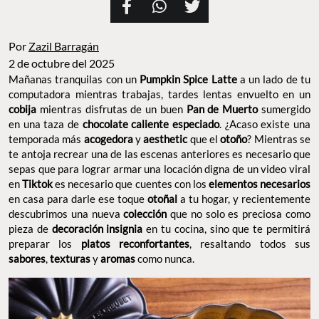
Por
Zazil Barragán
2 de octubre del 2025
Mañanas tranquilas con un
Pumpkin Spice Latte
a un lado de tu
computadora mientras trabajas, tardes lentas envuelto en un
cobija
mientras disfrutas de un buen
Pan de Muerto
sumergido
en una taza de
chocolate caliente especiado
. ¿Acaso existe una
temporada más
acogedora
y
aesthetic
que el
otoño
? Mientras se
te antoja recrear una de las escenas anteriores es necesario que
sepas que para lograr armar una locación digna de un video viral
en
Tiktok
es necesario que cuentes con los
elementos necesarios
en casa para darle ese toque
otoñal
a tu hogar, y recientemente
descubrimos una nueva
colección
que no solo es preciosa como
pieza de
decoración insignia
en tu cocina, sino que te permitirá
preparar los
platos reconfortantes
, resaltando todos sus
sabores
,
texturas
y
aromas
como nunca.