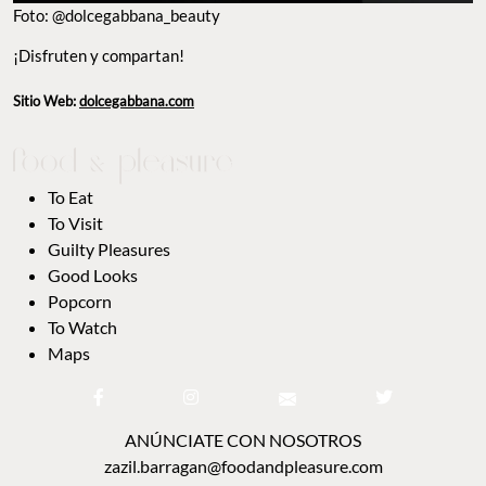
Foto: @dolcegabbana_beauty
¡Disfruten y compartan!
Sitio Web:
dolcegabbana.com
To Eat
To Visit
Guilty Pleasures
Good Looks
Popcorn
To Watch
Maps
ANÚNCIATE CON NOSOTROS
zazil.barragan@foodandpleasure.com