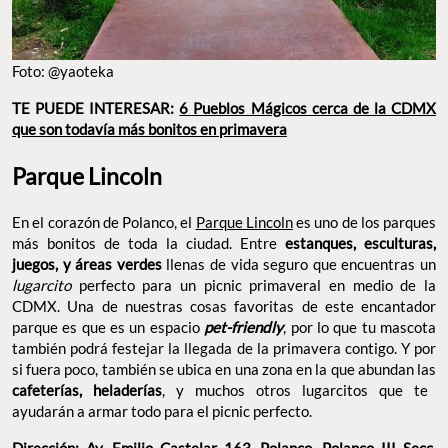
Foto: @yaoteka
TE PUEDE INTERESAR:
6 Pueblos Mágicos cerca de la CDMX
que son todavía más bonitos en primavera
Parque Lincoln
En el corazón de Polanco, el
Parque Lincoln
es uno de los parques
más bonitos de toda la ciudad. Entre
estanques, esculturas,
juegos, y áreas verdes
llenas de vida seguro que encuentras un
lugarcito
perfecto para un picnic primaveral en medio de la
CDMX. Una de nuestras cosas favoritas de este encantador
parque es que es un espacio
pet-friendly
, por lo que tu mascota
también podrá festejar la llegada de la primavera contigo. Y por
si fuera poco, también se ubica en una zona en la que abundan las
cafeterías, heladerías
, y muchos otros lugarcitos que te
ayudarán a armar todo para el picnic perfecto.
Dirección: Av. Emilio Castelar 163, Polanco, Polanco III Secc,